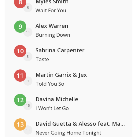
Myles Smith
8
5
Wait For You
Alex Warren
9
10
Burning Down
Sabrina Carpenter
10
8
Taste
Martin Garrix & Jex
11
9
Told You So
Davina Michelle
12
15
I Won't Let Go
David Guetta & Alesso feat. Madison Love
13
13
Never Going Home Tonight