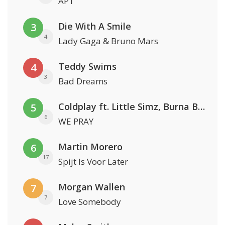
APT
Die With A Smile
3
4
Lady Gaga & Bruno Mars
Teddy Swims
4
3
Bad Dreams
Coldplay ft. Little Simz, Burna Boy, Elyanna & Tini
5
6
WE PRAY
Martin Morero
6
17
Spijt Is Voor Later
Morgan Wallen
7
7
Love Somebody