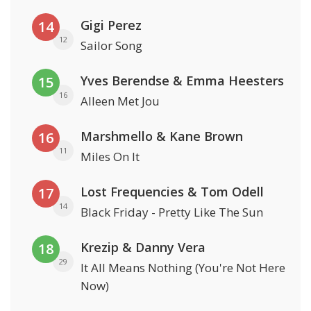
Gigi Perez
14
12
Sailor Song
Yves Berendse & Emma Heesters
15
16
Alleen Met Jou
Marshmello & Kane Brown
16
11
Miles On It
Lost Frequencies & Tom Odell
17
14
Black Friday - Pretty Like The Sun
Krezip & Danny Vera
18
29
It All Means Nothing (You're Not Here
Now)