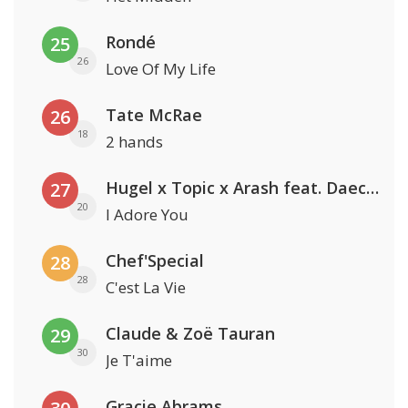
Rondé
25
26
Love Of My Life
Tate McRae
26
18
2 hands
Hugel x Topic x Arash feat. Daecolm
27
20
I Adore You
Chef'Special
28
28
C'est La Vie
Claude & Zoë Tauran
29
30
Je T'aime
Gracie Abrams