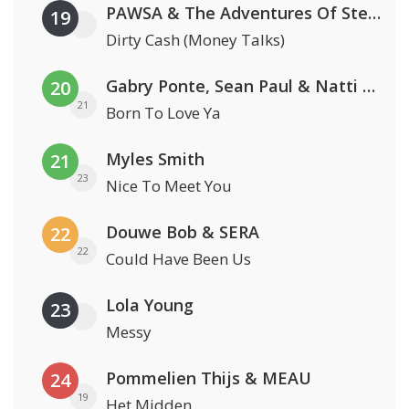
PAWSA & The Adventures Of Stevie V
19
Dirty Cash (Money Talks)
Gabry Ponte, Sean Paul & Natti Natasha
20
21
Born To Love Ya
Myles Smith
21
23
Nice To Meet You
Douwe Bob & SERA
22
22
Could Have Been Us
Lola Young
23
Messy
Pommelien Thijs & MEAU
24
19
Het Midden