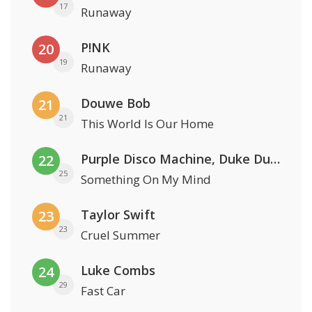
17
Runaway
P!NK
20
19
Runaway
Douwe Bob
21
21
This World Is Our Home
Purple Disco Machine, Duke Dumont & Nothing But Thieves
22
25
Something On My Mind
Taylor Swift
23
23
Cruel Summer
Luke Combs
24
29
Fast Car