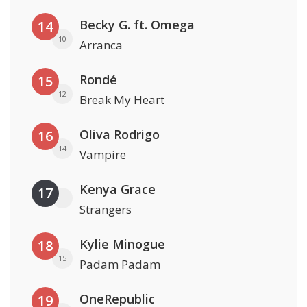
Becky G. ft. Omega
14
10
Arranca
Rondé
15
12
Break My Heart
Oliva Rodrigo
16
14
Vampire
Kenya Grace
17
Strangers
Kylie Minogue
18
15
Padam Padam
OneRepublic
19