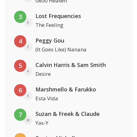
0800 Heaven
Lost Frequencies
3
6
The Feeling
Peggy Gou
4
3
(It Goes Like) Nanana
Calvin Harris & Sam Smith
5
4
Desire
Marshmello & Farukko
6
5
Esta Vida
Suzan & Freek & Claude
7
18
Yas-Y