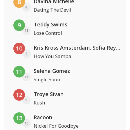
Davina Michelle
8
8
Dating The Devil
Teddy Swims
9
11
Lose Control
Kris Kross Amsterdam. Sofia Reyes & Tinie Tempah
10
7
How You Samba
Selena Gomez
11
13
Single Soon
Troye Sivan
12
9
Rush
Racoon
13
16
Nickel For Goodbye