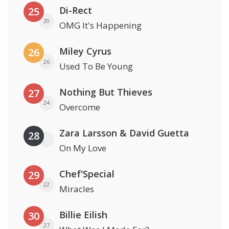
Di-Rect
25
20
OMG It's Happening
Miley Cyrus
26
26
Used To Be Young
Nothing But Thieves
27
24
Overcome
Zara Larsson & David Guetta
28
On My Love
Chef'Special
29
22
Miracles
Billie Eilish
30
27