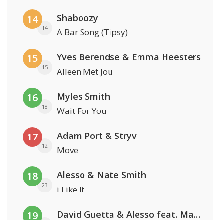
Shaboozy
14
14
A Bar Song (Tipsy)
Yves Berendse & Emma Heesters
15
15
Alleen Met Jou
Myles Smith
16
18
Wait For You
Adam Port & Stryv
17
12
Move
Alesso & Nate Smith
18
23
i Like It
David Guetta & Alesso feat. Madison Love
19