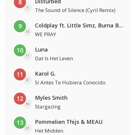
Disturbed
8
5
The Sound of Silence (Cyril Remix)
Coldplay ft. Little Simz, Burna Boy, Elyanna & Tini
9
13
WE PRAY
Luna
10
11
Dat Is Het Leven
Karol G.
11
8
Si Antes Te Hubiera Conocido
Myles Smith
12
10
Stargazing
Pommelien Thijs & MEAU
13
21
Het Midden