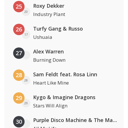
Roxy Dekker
25
20
Industry Plant
Turfy Gang & Russo
26
17
Ushuaia
Alex Warren
27
Burning Down
Sam Feldt feat. Rosa Linn
28
28
Heart Like Mine
Kygo & Imagine Dragons
29
29
Stars Will Align
Purple Disco Machine & The Magician
30