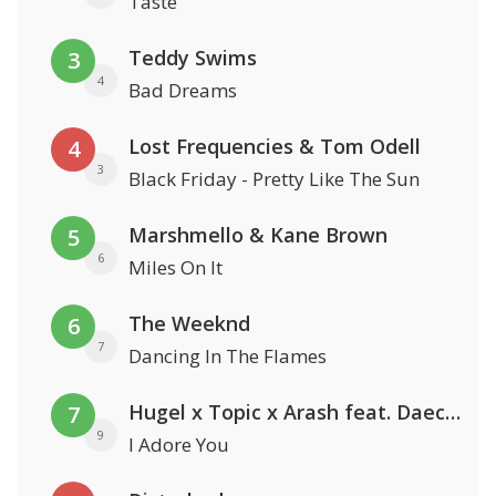
Taste
Teddy Swims
3
4
Bad Dreams
Lost Frequencies & Tom Odell
4
3
Black Friday - Pretty Like The Sun
Marshmello & Kane Brown
5
6
Miles On It
The Weeknd
6
7
Dancing In The Flames
Hugel x Topic x Arash feat. Daecolm
7
9
I Adore You