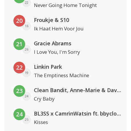
22
Never Going Home Tonight
Froukje & S10
20
16
Ik Haat Hem Voor Jou
Gracie Abrams
21
26
I Love You, I'm Sorry
Linkin Park
22
19
The Emptiness Machine
Clean Bandit, Anne-Marie & David Guetta
23
24
Cry Baby
BL3SS x CamrinWatsin ft. bbyclose
24
25
Kisses