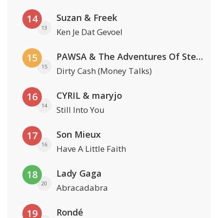
Suzan & Freek
14
13
Ken Je Dat Gevoel
PAWSA & The Adventures Of Stevie V
15
15
Dirty Cash (Money Talks)
CYRIL & maryjo
16
14
Still Into You
Son Mieux
17
16
Have A Little Faith
Lady Gaga
18
20
Abracadabra
Rondé
19