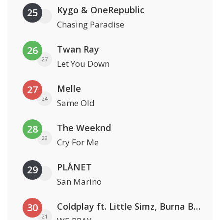
Kygo & OneRepublic
25
Chasing Paradise
Twan Ray
26
27
Let You Down
Melle
27
24
Same Old
The Weeknd
28
29
Cry For Me
PLÅNET
29
San Marino
Coldplay ft. Little Simz, Burna Boy, Elyanna & Tini
30
21