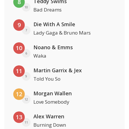
Teddy Swims
8
10
Bad Dreams
Die With A Smile
9
7
Lady Gaga & Bruno Mars
Noano & Emms
10
6
Waka
Martin Garrix & Jex
11
9
Told You So
Morgan Wallen
12
12
Love Somebody
Alex Warren
13
11
Burning Down