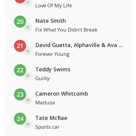
17
Love Of My Life
Nate Smith
20
22
Fix What You Didn't Break
David Guetta, Alphaville & Ava Max
21
19
Forever Young
Teddy Swims
22
23
Guilty
Cameron Whitcomb
23
26
Medusa
Tate McRae
24
25
Sports car