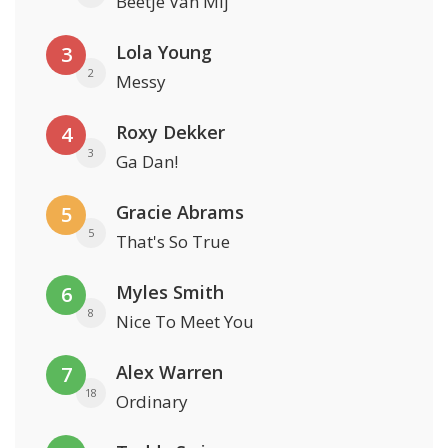
Beetje Van Mij
Lola Young
3
2
Messy
Roxy Dekker
4
3
Ga Dan!
Gracie Abrams
5
5
That's So True
Myles Smith
6
8
Nice To Meet You
Alex Warren
7
18
Ordinary