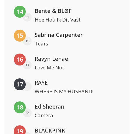
Bente & BLØF
14
21
Hoe Hou Ik Dit Vast
Sabrina Carpenter
15
15
Tears
Ravyn Lenae
16
13
Love Me Not
RAYE
17
WHERE IS MY HUSBAND!
Ed Sheeran
18
22
Camera
BLACKPINK
19