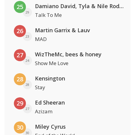
Damiano David, Tyla & Nile Rodgers
25
29
Talk To Me
Martin Garrix & Lauv
26
23
MAD
WizTheMc, bees & honey
27
24
Show Me Love
Kensington
28
28
Stay
Ed Sheeran
29
27
Azizam
Miley Cyrus
30
30