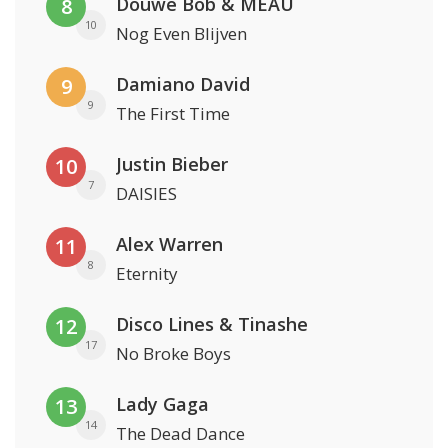
Douwe Bob & MEAU
8
10
Nog Even Blijven
Damiano David
9
9
The First Time
Justin Bieber
10
7
DAISIES
Alex Warren
11
8
Eternity
Disco Lines & Tinashe
12
17
No Broke Boys
Lady Gaga
13
14
The Dead Dance