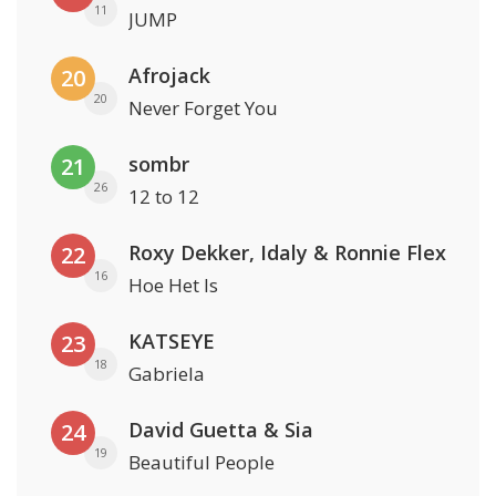
11
JUMP
Afrojack
20
20
Never Forget You
sombr
21
26
12 to 12
Roxy Dekker, Idaly & Ronnie Flex
22
16
Hoe Het Is
KATSEYE
23
18
Gabriela
David Guetta & Sia
24
19
Beautiful People