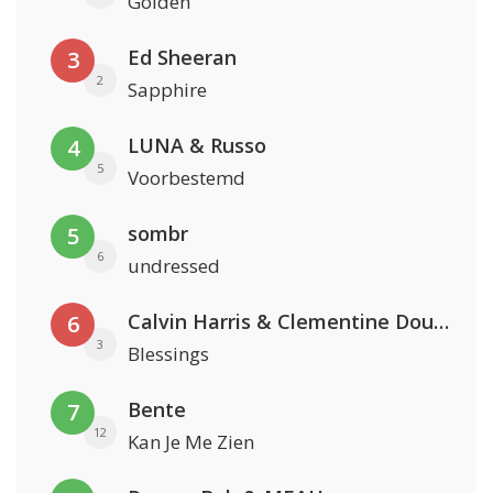
Golden
Ed Sheeran
3
2
Sapphire
LUNA & Russo
4
5
Voorbestemd
sombr
5
6
undressed
Calvin Harris & Clementine Douglas
6
3
Blessings
Bente
7
12
Kan Je Me Zien