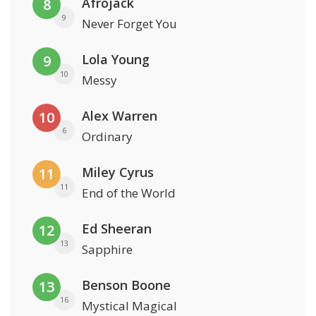
Afrojack
8
9
Never Forget You
Lola Young
9
10
Messy
Alex Warren
10
6
Ordinary
Miley Cyrus
11
11
End of the World
Ed Sheeran
12
13
Sapphire
Benson Boone
13
16
Mystical Magical