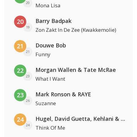
20
Mona Lisa
Barry Badpak
20
19
Zon Zakt In De Zee (Kwakkemolie)
Douwe Bob
21
21
Funny
Morgan Wallen & Tate McRae
22
23
What I Want
Mark Ronson & RAYE
23
26
Suzanne
Hugel, David Guetta, Kehlani & Daecolm
24
24
Think Of Me