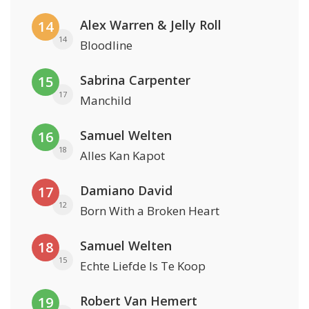
Alex Warren & Jelly Roll
14
14
Bloodline
Sabrina Carpenter
15
17
Manchild
Samuel Welten
16
18
Alles Kan Kapot
Damiano David
17
12
Born With a Broken Heart
Samuel Welten
18
15
Echte Liefde Is Te Koop
Robert Van Hemert
19