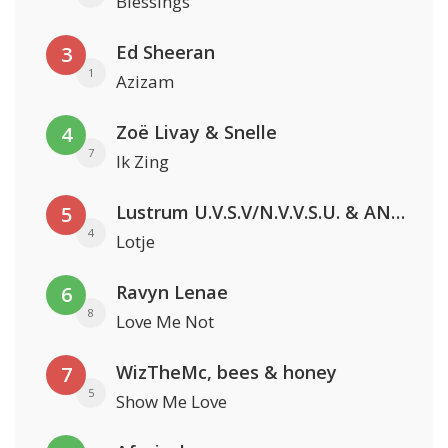
Blessings
Ed Sheeran
3
1
Azizam
Zoë Livay & Snelle
4
7
Ik Zing
Lustrum U.V.S.V/N.V.V.S.U. & ANNO ONS & Jopke van Dobbenburgh & Roeland Beelen
5
4
Lotje
Ravyn Lenae
6
8
Love Me Not
WizTheMc, bees & honey
7
5
Show Me Love