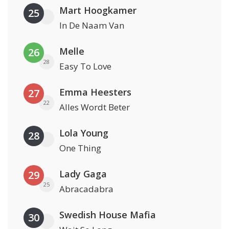
Mart Hoogkamer
25
In De Naam Van
Melle
26
28
Easy To Love
Emma Heesters
27
22
Alles Wordt Beter
Lola Young
28
One Thing
Lady Gaga
29
25
Abracadabra
Swedish House Mafia
30