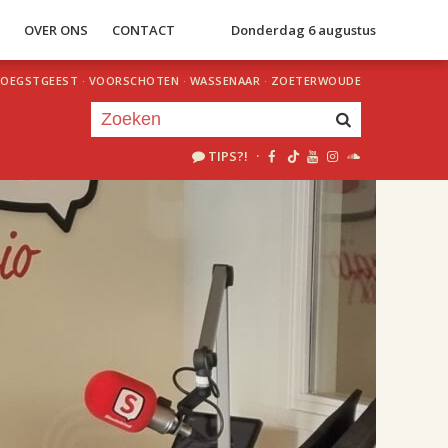
S
OVER ONS
CONTACT
Donderdag 6 augustus
OEGSTGEEST
·
VOORSCHOTEN
·
WASSENAAR
·
ZOETERWOUDE
TIPS?!
·
Je luistert nu naar
uur 1 van 2
«
Vorig uur
Volgend uur
»
18.00