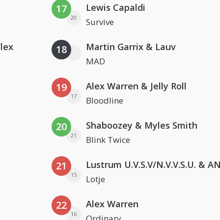
Lewis Capaldi
17
20
Survive
Flex
Martin Garrix & Lauv
18
MAD
Alex Warren & Jelly Roll
19
17
Bloodline
Shaboozey & Myles Smith
20
21
Blink Twice
21
15
Lotje
Alex Warren
22
16
Ordinary