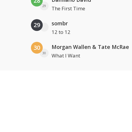
28
29
The First Time
sombr
29
12 to 12
Morgan Wallen & Tate McRae
30
30
What I Want