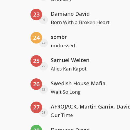
Damiano David
23
19
Born With a Broken Heart
sombr
24
24
undressed
Samuel Welten
25
22
Alles Kan Kapot
Swedish House Mafia
26
23
Wait So Long
27
25
Our Time
Damiano David