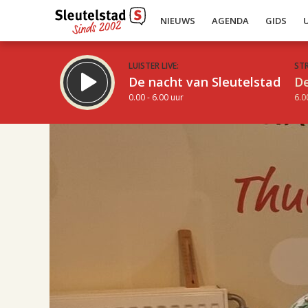
NIEUWS
AGENDA
GIDS
LUISTER LIVE:
ST
De nacht van Sleutelstad
De
0.00 - 6.00 uur
6.0
17.00
Inklappen