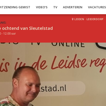
UITZENDING GEMIST
VIDEO’S
TV
ADVERTEREN
VACATURE
LEIDEN
·
LEIDERDORP
·
RAKS:
 ochtend van Sleutelstad
0 - 12.00 uur