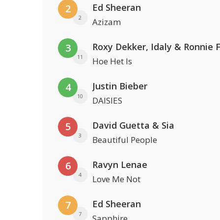
Ed Sheeran
2
2
Azizam
Roxy Dekker, Idaly & Ronnie 
3
11
Hoe Het Is
Justin Bieber
4
10
DAISIES
David Guetta & Sia
5
3
Beautiful People
Ravyn Lenae
6
4
Love Me Not
Ed Sheeran
7
7
Sapphire