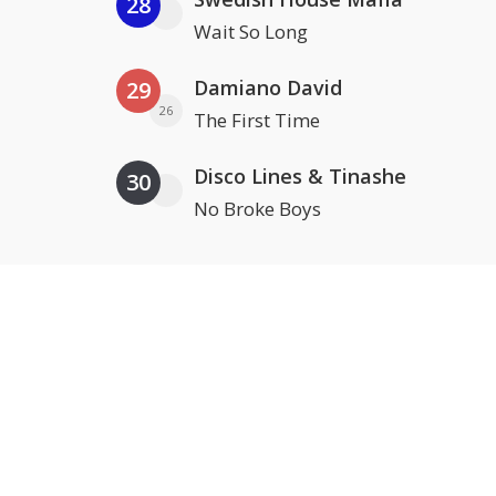
28
Wait So Long
Damiano David
29
26
The First Time
Disco Lines & Tinashe
30
No Broke Boys