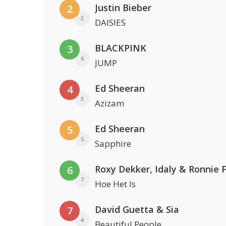
Justin Bieber
2
2
DAISIES
BLACKPINK
3
6
JUMP
Ed Sheeran
4
3
Azizam
Ed Sheeran
5
5
Sapphire
Roxy Dekker, Idaly & Ronnie 
6
7
Hoe Het Is
David Guetta & Sia
7
4
Beautiful People