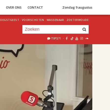
S
OVER ONS
CONTACT
Zondag 9 augustus
OEGSTGEEST
·
VOORSCHOTEN
·
WASSENAAR
·
ZOETERWOUDE
TIPS?!
·
Je luistert nu naar
uur 1 van 2
«
Vorig uur
Volgend uur
»
18.00