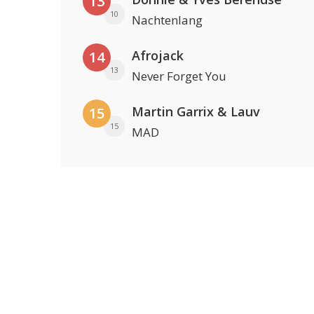
13
10
Nachtenlang
Afrojack
14
13
Never Forget You
Martin Garrix & Lauv
15
15
MAD