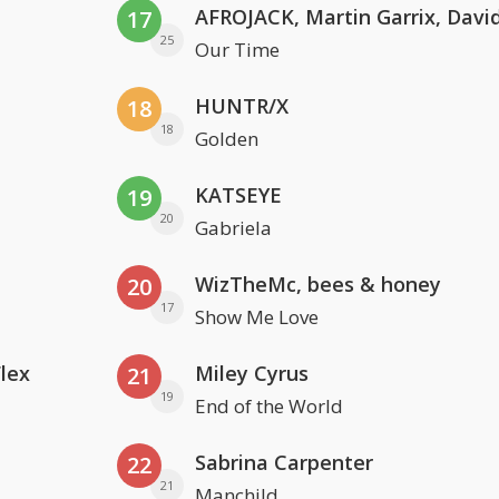
17
25
Our Time
HUNTR/X
18
18
Golden
KATSEYE
19
20
Gabriela
WizTheMc, bees & honey
20
17
Show Me Love
Flex
Miley Cyrus
21
19
End of the World
Sabrina Carpenter
22
21
Manchild