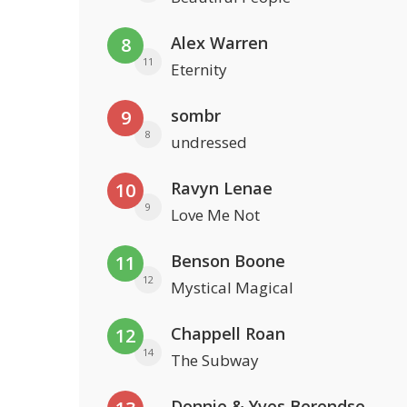
Alex Warren
8
11
Eternity
sombr
9
8
undressed
Ravyn Lenae
10
9
Love Me Not
Benson Boone
11
12
Mystical Magical
Chappell Roan
12
14
The Subway
Donnie & Yves Berendse