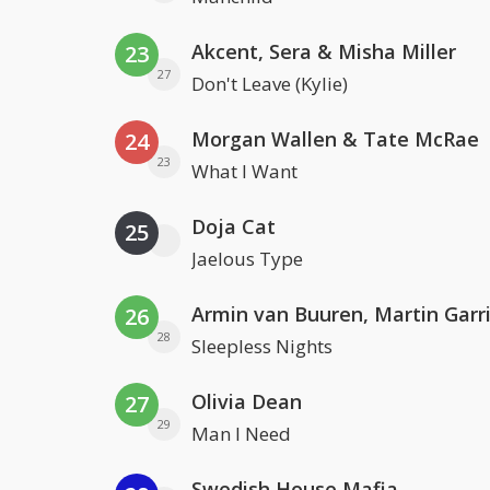
Akcent, Sera & Misha Miller
23
27
Don't Leave (Kylie)
Morgan Wallen & Tate McRae
24
23
What I Want
Doja Cat
25
Jaelous Type
26
28
Sleepless Nights
Olivia Dean
27
29
Man I Need
Swedish House Mafia