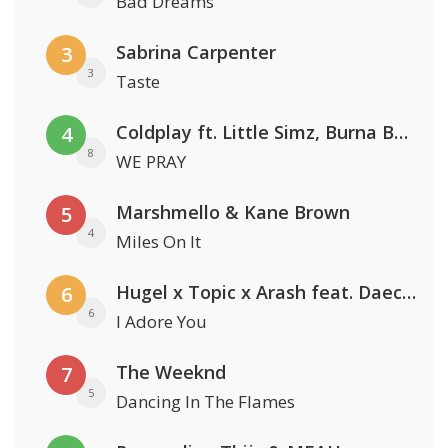
Bad Dreams
Sabrina Carpenter
3
3
Taste
Coldplay ft. Little Simz, Burna Boy, Elyanna & Tini
4
8
WE PRAY
Marshmello & Kane Brown
5
4
Miles On It
Hugel x Topic x Arash feat. Daecolm
6
6
I Adore You
The Weeknd
7
5
Dancing In The Flames