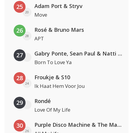
Adam Port & Stryv
25
20
Move
Rosé & Bruno Mars
26
28
APT
Gabry Ponte, Sean Paul & Natti Natasha
27
Born To Love Ya
Froukje & S10
28
24
Ik Haat Hem Voor Jou
Rondé
29
Love Of My Life
Purple Disco Machine & The Magician
30
26