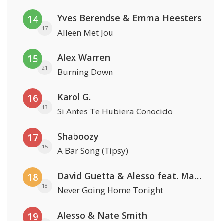
Yves Berendse & Emma Heesters
14
17
Alleen Met Jou
Alex Warren
15
21
Burning Down
Karol G.
16
13
Si Antes Te Hubiera Conocido
Shaboozy
17
15
A Bar Song (Tipsy)
David Guetta & Alesso feat. Madison Love
18
18
Never Going Home Tonight
Alesso & Nate Smith
19