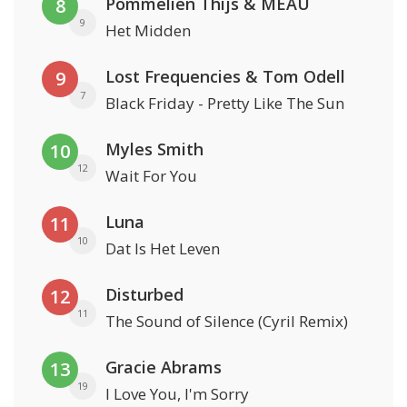
Pommelien Thijs & MEAU
8
9
Het Midden
Lost Frequencies & Tom Odell
9
7
Black Friday - Pretty Like The Sun
Myles Smith
10
12
Wait For You
Luna
11
10
Dat Is Het Leven
Disturbed
12
11
The Sound of Silence (Cyril Remix)
Gracie Abrams
13
19
I Love You, I'm Sorry