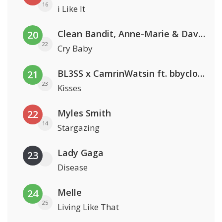
16
i Like It
Clean Bandit, Anne-Marie & David Guetta
20
22
Cry Baby
BL3SS x CamrinWatsin ft. bbyclose
21
23
Kisses
Myles Smith
22
14
Stargazing
Lady Gaga
23
Disease
Melle
24
25
Living Like That