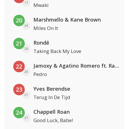
17
Mwaki
Marshmello & Kane Brown
20
24
Miles On It
Rondé
21
26
Taking Back My Love
Jamoxy & Agatino Romero ft. Raffaella Carrà
22
20
Pedro
Yves Berendse
23
21
Terug In De Tijd
Chappell Roan
24
27
Good Luck, Babe!