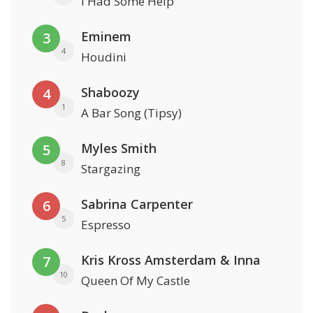
I Had Some Help
Eminem
3
4
Houdini
Shaboozy
4
1
A Bar Song (Tipsy)
Myles Smith
5
8
Stargazing
Sabrina Carpenter
6
5
Espresso
Kris Kross Amsterdam & Inna
7
10
Queen Of My Castle