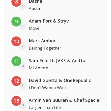
Dasha
8
6
Austin
Adam Port & Stryv
9
15
Move
Mark Ambor
10
7
Belong Together
Sam Feld ft. JVKE & Anitta
11
12
Mi Amore
David Guetta & OneRepublic
12
9
I Don’t Wanna Wait
Armin Van Buuren & Chef'Special
13
11
Larger Than Life