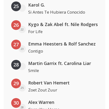
Karol G.
25
Si Antes Te Hubiera Conocido
Kygo & Zak Abel ft. Nile Rodgers
26
22
For Life
Emma Heesters & Rolf Sanchez
27
23
Contigo
Martin Garrix ft. Carolina Liar
28
Smile
Robert Van Hemert
29
25
Zoet Zout Zuur
Alex Warren
30
28