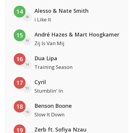
Alesso & Nate Smith
14
18
i Like It
André Hazes & Mart Hoogkamer
15
19
Zij Is Van Mij
Dua Lipa
16
14
Training Season
Cyril
17
13
Stumblin' In
Benson Boone
18
16
Slow It Down
Zerb ft. Sofiya Nzau
19