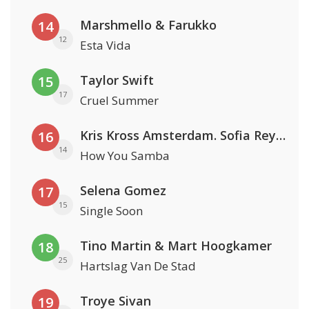
Marshmello & Farukko
14
12
Esta Vida
Taylor Swift
15
17
Cruel Summer
Kris Kross Amsterdam. Sofia Reyes & Tinie Tempah
16
14
How You Samba
Selena Gomez
17
15
Single Soon
Tino Martin & Mart Hoogkamer
18
25
Hartslag Van De Stad
Troye Sivan
19