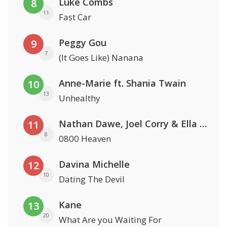
Luke Combs
8
11
Fast Car
Peggy Gou
9
7
(It Goes Like) Nanana
Anne-Marie ft. Shania Twain
10
13
Unhealthy
Nathan Dawe, Joel Corry & Ella Henderson
11
8
0800 Heaven
Davina Michelle
12
10
Dating The Devil
Kane
13
20
What Are you Waiting For