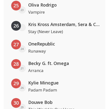
Oliva Rodrigo
25
23
Vampire
Kris Kross Amsterdam, Sera & Conor Maynard
26
Stay (Never Leave)
OneRepublic
27
24
Runaway
Becky G. ft. Omega
28
21
Arranca
Kylie Minogue
29
26
Padam Padam
Douwe Bob
30
29