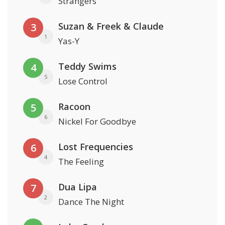
Strangers
Suzan & Freek & Claude
3
1
Yas-Y
Teddy Swims
4
5
Lose Control
Racoon
5
6
Nickel For Goodbye
Lost Frequencies
6
4
The Feeling
Dua Lipa
7
2
Dance The Night