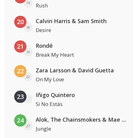
16
Rush
Calvin Harris & Sam Smith
20
18
Desire
Rondé
21
19
Break My Heart
Zara Larsson & David Guetta
22
22
On My Love
Iñigo Quintero
23
Si No Estás
Alok, The Chainsmokers & Mae Stephens
24
27
Jungle