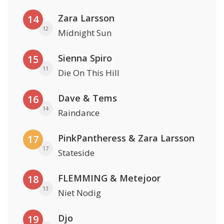
Zara Larsson
14
12
Midnight Sun
Sienna Spiro
15
11
Die On This Hill
Dave & Tems
16
14
Raindance
PinkPantheress & Zara Larsson
17
17
Stateside
FLEMMING & Metejoor
18
13
Niet Nodig
Djo
19