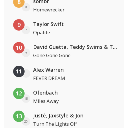
sombr
8
8
Homewrecker
Taylor Swift
9
7
Opalite
David Guetta, Teddy Swims & Tones And I
10
9
Gone Gone Gone
Alex Warren
11
FEVER DREAM
Ofenbach
12
15
Miles Away
Justė, Jaxstyle & Jon
13
20
Turn The Lights Off