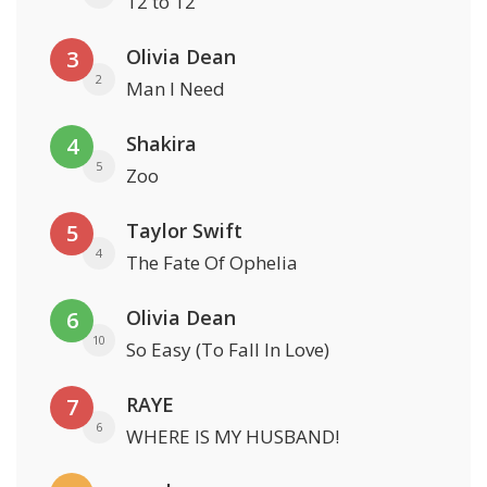
12 to 12
Olivia Dean
3
2
Man I Need
Shakira
4
5
Zoo
Taylor Swift
5
4
The Fate Of Ophelia
Olivia Dean
6
10
So Easy (To Fall In Love)
RAYE
7
6
WHERE IS MY HUSBAND!