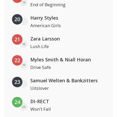
16
End of Beginning
Harry Styles
20
American Girls
Zara Larsson
21
18
Lush Life
Myles Smith & Niall Horan
22
19
Drive Safe
Samuel Welten & Bankzitters
23
Uitslover
DI-RECT
24
26
Won't Fall