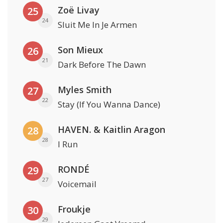
Zoë Livay
25
24
Sluit Me In Je Armen
Son Mieux
26
21
Dark Before The Dawn
Myles Smith
27
22
Stay (If You Wanna Dance)
HAVEN. & Kaitlin Aragon
28
28
I Run
RONDÉ
29
27
Voicemail
Froukje
30
29