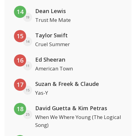
Dean Lewis
14
19
Trust Me Mate
Taylor Swift
15
14
Cruel Summer
Ed Sheeran
16
11
American Town
Suzan & Freek & Claude
17
15
Yas-Y
David Guetta & Kim Petras
18
25
When We Where Young (The Logical
Song)