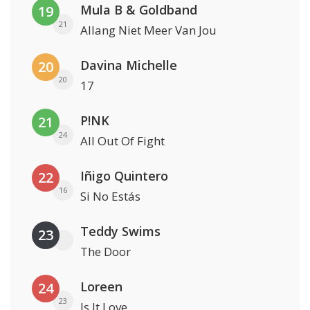
Mula B & Goldband
19
21
Allang Niet Meer Van Jou
Davina Michelle
20
20
17
P!NK
21
24
All Out Of Fight
Iñigo Quintero
22
16
Si No Estás
Teddy Swims
23
The Door
Loreen
24
23
Is It Love