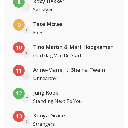
Roxy Dekker
8
13
Satisfyer
Tate Mcrae
9
9
Exes
Tino Martin & Mart Hoogkamer
10
8
Hartslag Van De Stad
Anne-Marie ft. Shania Twain
11
10
Unhealthy
Jung Kook
12
17
Standing Next To You
Kenya Grace
13
12
Strangers