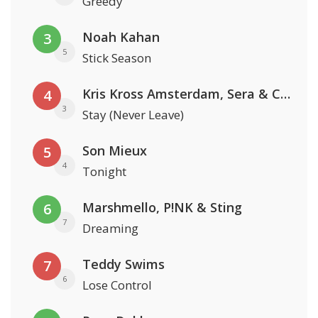
Greedy
Noah Kahan
3
5
Stick Season
Kris Kross Amsterdam, Sera & Conor Maynard
4
3
Stay (Never Leave)
Son Mieux
5
4
Tonight
Marshmello, P!NK & Sting
6
7
Dreaming
Teddy Swims
7
6
Lose Control