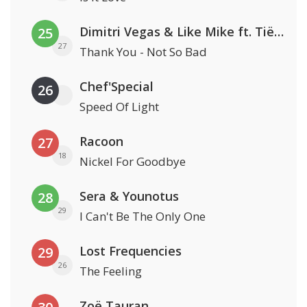
Dimitri Vegas & Like Mike ft. Tiësto, W&W & Dido
25
27
Thank You - Not So Bad
Chef'Special
26
Speed Of Light
Racoon
27
18
Nickel For Goodbye
Sera & Younotus
28
29
I Can't Be The Only One
Lost Frequencies
29
26
The Feeling
Zoë Tauran