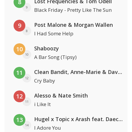
Lost Frequencies & Tom Odell
8
9
Black Friday - Pretty Like The Sun
Post Malone & Morgan Wallen
9
8
I Had Some Help
Shaboozy
10
10
A Bar Song (Tipsy)
Clean Bandit, Anne-Marie & David Guetta
11
12
Cry Baby
Alesso & Nate Smith
12
11
i Like It
Hugel x Topic x Arash feat. Daecolm
13
14
I Adore You