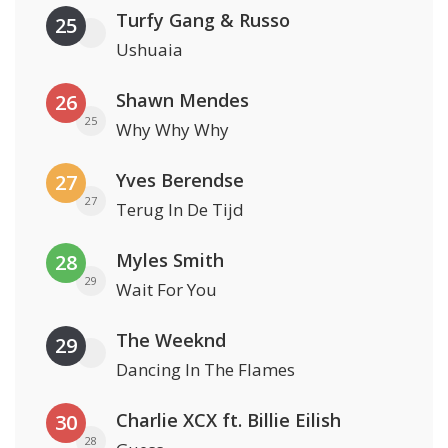
Turfy Gang & Russo
25
Ushuaia
Shawn Mendes
26
25
Why Why Why
Yves Berendse
27
27
Terug In De Tijd
Myles Smith
28
29
Wait For You
The Weeknd
29
Dancing In The Flames
Charlie XCX ft. Billie Eilish
30
28