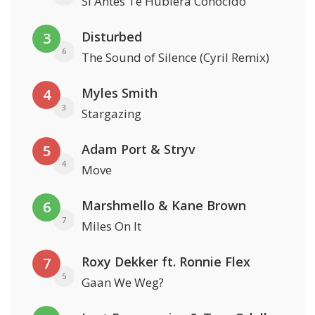
Si Antes Te Hubiera Conocido
Disturbed
3
6
The Sound of Silence (Cyril Remix)
Myles Smith
4
3
Stargazing
Adam Port & Stryv
5
4
Move
Marshmello & Kane Brown
6
7
Miles On It
Roxy Dekker ft. Ronnie Flex
7
5
Gaan We Weg?