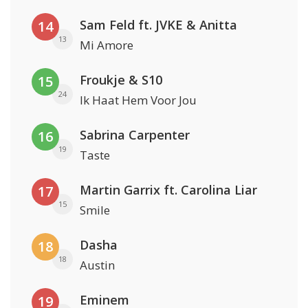
Sam Feld ft. JVKE & Anitta
14
13
Mi Amore
Froukje & S10
15
24
Ik Haat Hem Voor Jou
Sabrina Carpenter
16
19
Taste
Martin Garrix ft. Carolina Liar
17
15
Smile
Dasha
18
18
Austin
Eminem
19