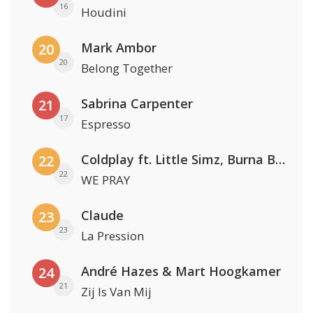
16
Houdini
Mark Ambor
20
20
Belong Together
Sabrina Carpenter
21
17
Espresso
Coldplay ft. Little Simz, Burna Boy, Elyanna & Tini
22
22
WE PRAY
Claude
23
23
La Pression
André Hazes & Mart Hoogkamer
24
21
Zij Is Van Mij