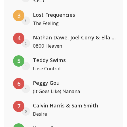
Yas-Y
Lost Frequencies
3
3
The Feeling
Nathan Dawe, Joel Corry & Ella Henderson
4
2
0800 Heaven
Teddy Swims
5
9
Lose Control
Peggy Gou
6
4
(It Goes Like) Nanana
Calvin Harris & Sam Smith
7
5
Desire