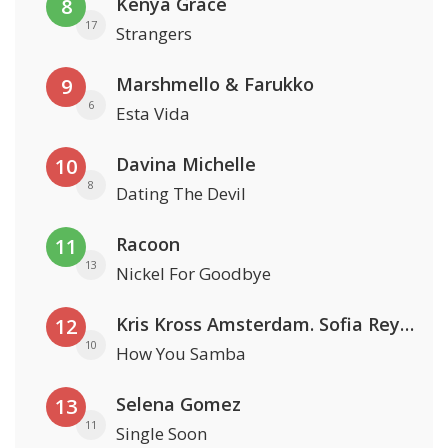
Kenya Grace
8
17
Strangers
Marshmello & Farukko
9
6
Esta Vida
Davina Michelle
10
8
Dating The Devil
Racoon
11
13
Nickel For Goodbye
Kris Kross Amsterdam. Sofia Reyes & Tinie Tempah
12
10
How You Samba
Selena Gomez
13
11
Single Soon