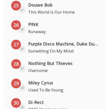
Douwe Bob
25
21
This World Is Our Home
P!NK
26
20
Runaway
Purple Disco Machine, Duke Dumont & Nothing But Thieves
27
22
Something On My Mind
Nothing But Thieves
28
27
Overcome
Miley Cyrus
29
26
Used To Be Young
Di-Rect
30
25