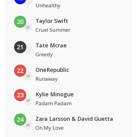
Unhealthy
Taylor Swift
20
23
Cruel Summer
Tate Mcrae
21
Greedy
OneRepublic
22
19
Runaway
Kylie Minogue
23
18
Padam Padam
Zara Larsson & David Guetta
24
28
On My Love