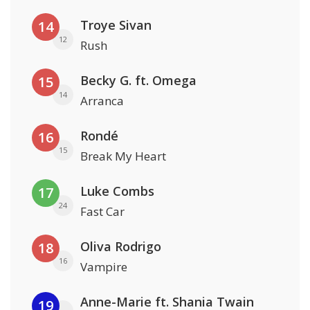
Troye Sivan
14
12
Rush
Becky G. ft. Omega
15
14
Arranca
Rondé
16
15
Break My Heart
Luke Combs
17
24
Fast Car
Oliva Rodrigo
18
16
Vampire
Anne-Marie ft. Shania Twain
19