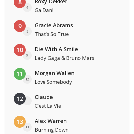
Roxy Dekker
8
4
Ga Dan!
Gracie Abrams
9
5
That's So True
Die With A Smile
10
9
Lady Gaga & Bruno Mars
Morgan Wallen
11
12
Love Somebody
Claude
12
C'est La Vie
Alex Warren
13
13
Burning Down