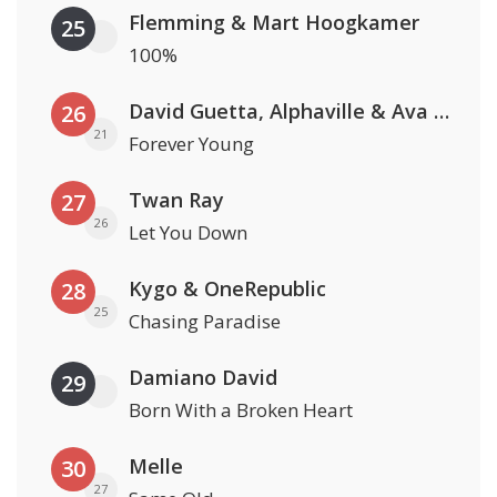
Flemming & Mart Hoogkamer
25
100%
David Guetta, Alphaville & Ava Max
26
21
Forever Young
Twan Ray
27
26
Let You Down
Kygo & OneRepublic
28
25
Chasing Paradise
Damiano David
29
Born With a Broken Heart
Melle
30
27