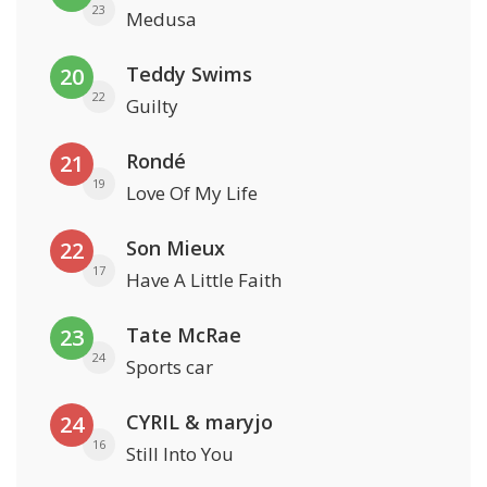
23
Medusa
Teddy Swims
20
22
Guilty
Rondé
21
19
Love Of My Life
Son Mieux
22
17
Have A Little Faith
Tate McRae
23
24
Sports car
CYRIL & maryjo
24
16
Still Into You