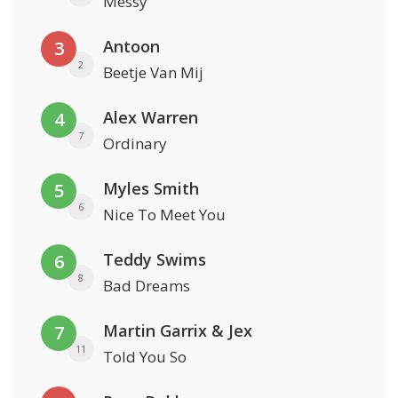
Messy
Antoon
3
2
Beetje Van Mij
Alex Warren
4
7
Ordinary
Myles Smith
5
6
Nice To Meet You
Teddy Swims
6
8
Bad Dreams
Martin Garrix & Jex
7
11
Told You So