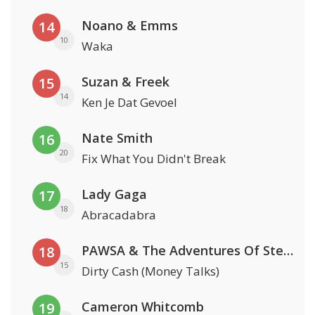
Noano & Emms
14
10
Waka
Suzan & Freek
15
14
Ken Je Dat Gevoel
Nate Smith
16
20
Fix What You Didn't Break
Lady Gaga
17
18
Abracadabra
PAWSA & The Adventures Of Stevie V
18
15
Dirty Cash (Money Talks)
Cameron Whitcomb
19