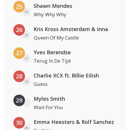
Shawn Mendes
25
25
Why Why Why
Kris Kross Amsterdam & Inna
26
22
Queen Of My Castle
Yves Berendse
27
27
Terug In De Tijd
Charlie XCX ft. Billie Eilish
28
23
Guess
Myles Smith
29
Wait For You
Emma Heesters & Rolf Sanchez
30
29