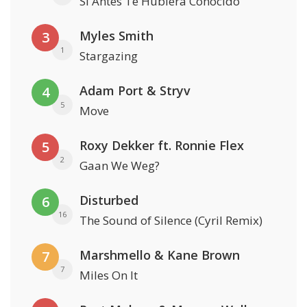
Si Antes Te Hubiera Conocido
Myles Smith
3
1
Stargazing
Adam Port & Stryv
4
5
Move
Roxy Dekker ft. Ronnie Flex
5
2
Gaan We Weg?
Disturbed
6
16
The Sound of Silence (Cyril Remix)
Marshmello & Kane Brown
7
7
Miles On It