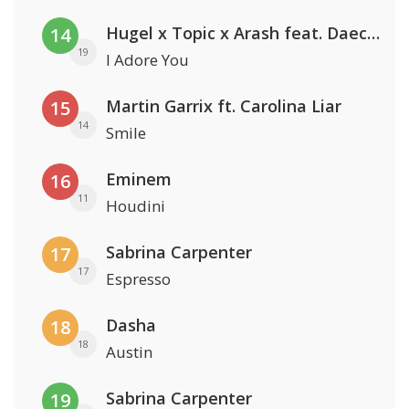
Hugel x Topic x Arash feat. Daecolm
14
19
I Adore You
Martin Garrix ft. Carolina Liar
15
14
Smile
Eminem
16
11
Houdini
Sabrina Carpenter
17
17
Espresso
Dasha
18
18
Austin
Sabrina Carpenter
19