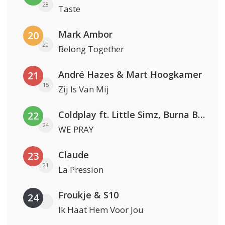
28
Taste
Mark Ambor
20
20
Belong Together
André Hazes & Mart Hoogkamer
21
15
Zij Is Van Mij
Coldplay ft. Little Simz, Burna Boy, Elyanna & Tini
22
24
WE PRAY
Claude
23
21
La Pression
Froukje & S10
24
Ik Haat Hem Voor Jou