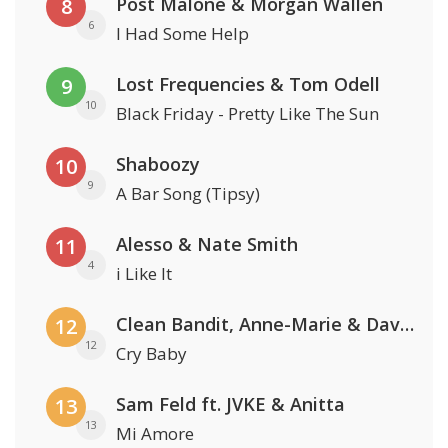
Post Malone & Morgan Wallen
8
6
I Had Some Help
Lost Frequencies & Tom Odell
9
10
Black Friday - Pretty Like The Sun
Shaboozy
10
9
A Bar Song (Tipsy)
Alesso & Nate Smith
11
4
i Like It
Clean Bandit, Anne-Marie & David Guetta
12
12
Cry Baby
Sam Feld ft. JVKE & Anitta
13
13
Mi Amore