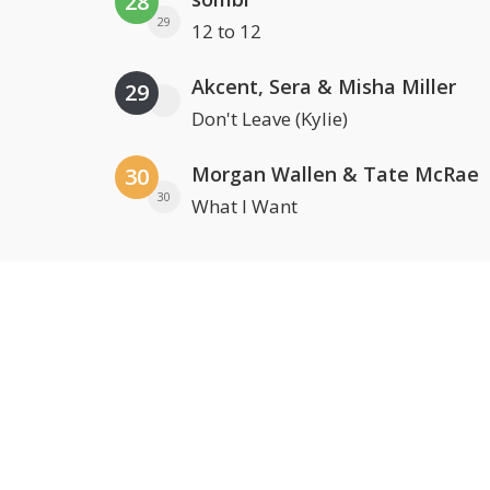
28
29
12 to 12
Akcent, Sera & Misha Miller
29
Don't Leave (Kylie)
Morgan Wallen & Tate McRae
30
30
What I Want