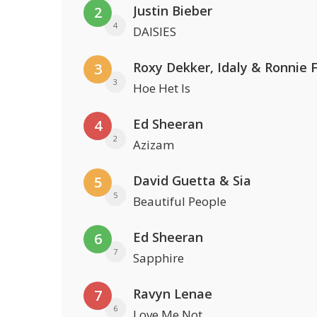
Justin Bieber
2
4
DAISIES
Roxy Dekker, Idaly & Ronnie 
3
3
Hoe Het Is
Ed Sheeran
4
2
Azizam
David Guetta & Sia
5
5
Beautiful People
Ed Sheeran
6
7
Sapphire
Ravyn Lenae
7
6
Love Me Not