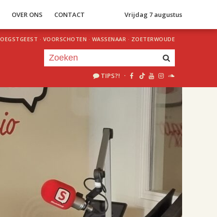
S
OVER ONS
CONTACT
Vrijdag 7 augustus
OEGSTGEEST
·
VOORSCHOTEN
·
WASSENAAR
·
ZOETERWOUDE
TIPS?!
·
Je luistert nu naar
uur 1 van 2
«
Vorig uur
Volgend uur
»
18.00