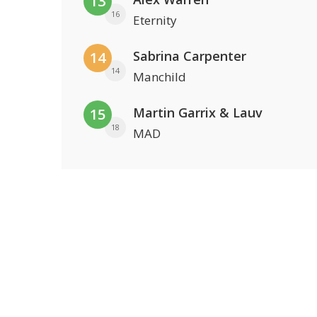
13
16
Eternity
Sabrina Carpenter
14
14
Manchild
Martin Garrix & Lauv
15
18
MAD