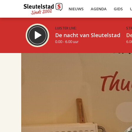
NIEUWS
AGENDA
GIDS
LUISTER LIVE:
ST
De nacht van Sleutelstad
De
0.00 - 6.00 uur
6.0
17.00
Inklappen