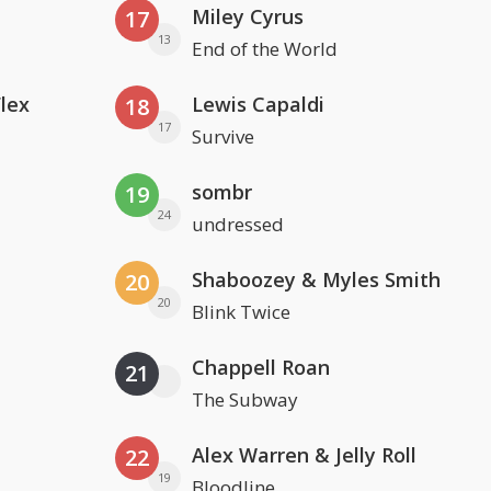
Miley Cyrus
17
13
End of the World
Flex
Lewis Capaldi
18
17
Survive
sombr
19
24
undressed
Shaboozey & Myles Smith
20
20
Blink Twice
Chappell Roan
21
The Subway
Alex Warren & Jelly Roll
22
19
Bloodline