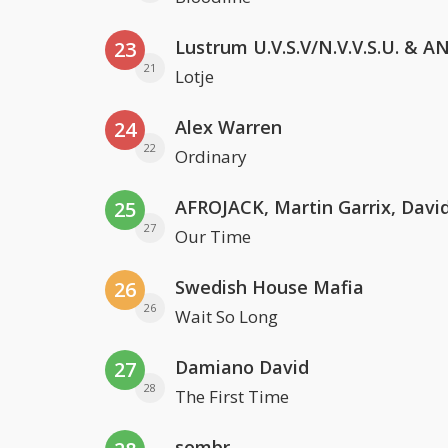
23
21
Lotje
Alex Warren
24
22
Ordinary
25
27
Our Time
Swedish House Mafia
26
26
Wait So Long
Damiano David
27
28
The First Time
sombr