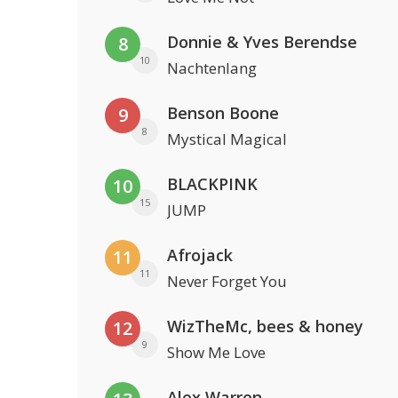
Donnie & Yves Berendse
8
10
Nachtenlang
Benson Boone
9
8
Mystical Magical
BLACKPINK
10
15
JUMP
Afrojack
11
11
Never Forget You
WizTheMc, bees & honey
12
9
Show Me Love
Alex Warren