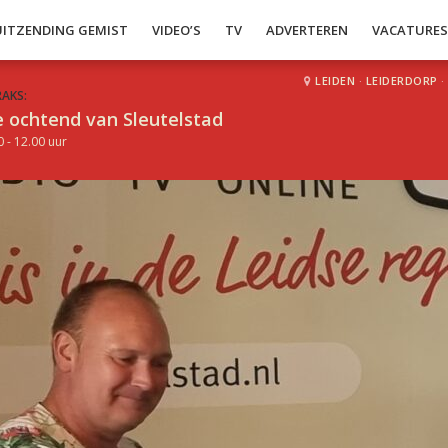
UITZENDING GEMIST
VIDEO’S
TV
ADVERTEREN
VACATURE
LEIDEN
·
LEIDERDORP
·
RAKS:
 ochtend van Sleutelstad
0 - 12.00 uur