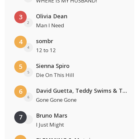
WHERE IS MY HUSBAND!
Olivia Dean
3
2
Man I Need
sombr
4
4
12 to 12
Sienna Spiro
5
5
Die On This Hill
David Guetta, Teddy Swims & Tones And I
6
6
Gone Gone Gone
Bruno Mars
7
I Just Might