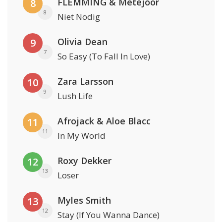
FLEMMING & Metejoor
8
8
Niet Nodig
Olivia Dean
9
7
So Easy (To Fall In Love)
Zara Larsson
10
9
Lush Life
Afrojack & Aloe Blacc
11
11
In My World
Roxy Dekker
12
13
Loser
Myles Smith
13
12
Stay (If You Wanna Dance)