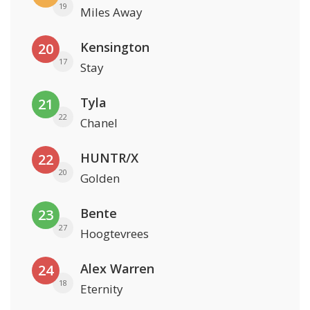
19
Miles Away
Kensington
20
17
Stay
Tyla
21
22
Chanel
HUNTR/X
22
20
Golden
Bente
23
27
Hoogtevrees
Alex Warren
24
18
Eternity