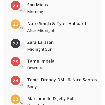
Son Mieux
25
23
Morning
Nate Smith & Tyler Hubbard
26
26
After Midnight
Zara Larsson
27
Midnight Sun
Tame Impala
28
25
Dracula
Topic, Fireboy DML & Nico Santos
29
24
Body
Marshmello & Jelly Roll
30
30