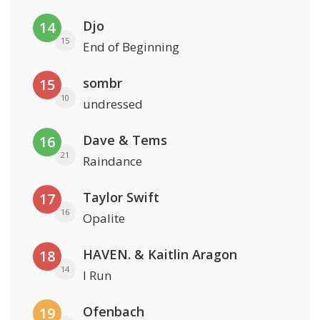
Djo
14
15
End of Beginning
sombr
15
10
undressed
Dave & Tems
16
21
Raindance
Taylor Swift
17
16
Opalite
HAVEN. & Kaitlin Aragon
18
14
I Run
Ofenbach
19