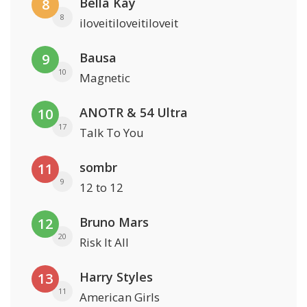
Bella Kay
8
8
iloveitiloveitiloveit
Bausa
9
10
Magnetic
ANOTR & 54 Ultra
10
17
Talk To You
sombr
11
9
12 to 12
Bruno Mars
12
20
Risk It All
Harry Styles
13
11
American Girls