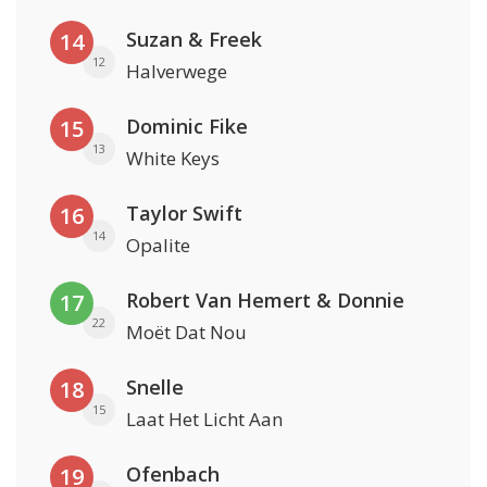
Suzan & Freek
14
12
Halverwege
Dominic Fike
15
13
White Keys
Taylor Swift
16
14
Opalite
Robert Van Hemert & Donnie
17
22
Moët Dat Nou
Snelle
18
15
Laat Het Licht Aan
Ofenbach
19