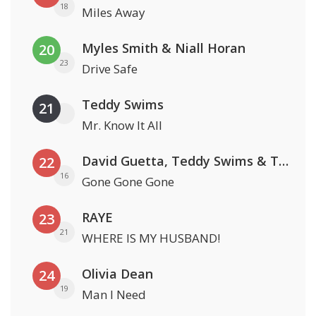
18
Miles Away
Myles Smith & Niall Horan
20
23
Drive Safe
Teddy Swims
21
Mr. Know It All
David Guetta, Teddy Swims & Tones And I
22
16
Gone Gone Gone
RAYE
23
21
WHERE IS MY HUSBAND!
Olivia Dean
24
19
Man I Need