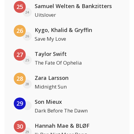
Samuel Welten & Bankzitters
25
24
Uitslover
Kygo, Khalid & Gryffin
26
26
Save My Love
Taylor Swift
27
25
The Fate Of Ophelia
Zara Larsson
28
28
Midnight Sun
Son Mieux
29
Dark Before The Dawn
Hannah Mae & BLØF
30
29