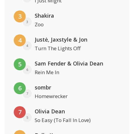
I Just Might
Shakira
3
3
Zoo
Justė, Jaxstyle & Jon
4
4
Turn The Lights Off
Sam Fender & Olivia Dean
5
6
Rein Me In
sombr
6
7
Homewrecker
Olivia Dean
7
5
So Easy (To Fall In Love)