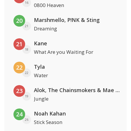
16
0800 Heaven
Marshmello, P!NK & Sting
20
21
Dreaming
Kane
21
18
What Are you Waiting For
Tyla
22
22
Water
Alok, The Chainsmokers & Mae Stephens
23
19
Jungle
Noah Kahan
24
26
Stick Season