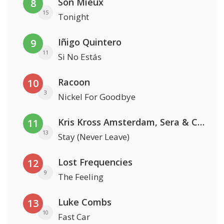
Son Mieux
8
15
Tonight
Iñigo Quintero
9
11
Si No Estás
Racoon
10
3
Nickel For Goodbye
Kris Kross Amsterdam, Sera & Conor Maynard
11
13
Stay (Never Leave)
Lost Frequencies
12
9
The Feeling
Luke Combs
13
10
Fast Car