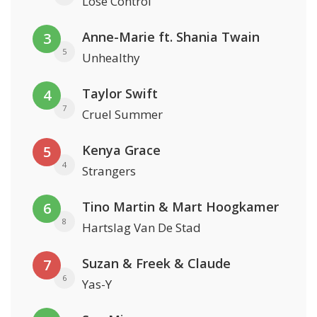
Lose Control
Anne-Marie ft. Shania Twain
3
5
Unhealthy
Taylor Swift
4
7
Cruel Summer
Kenya Grace
5
4
Strangers
Tino Martin & Mart Hoogkamer
6
8
Hartslag Van De Stad
Suzan & Freek & Claude
7
6
Yas-Y