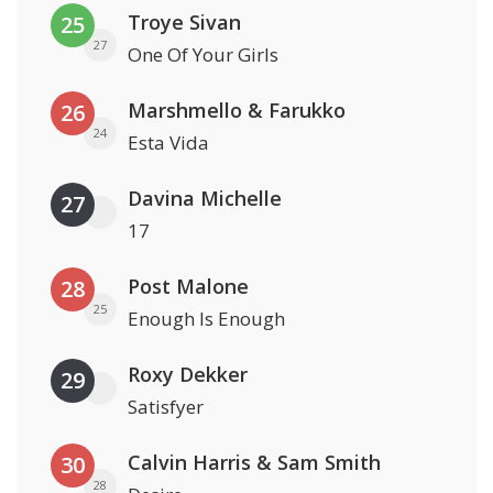
Troye Sivan
25
27
One Of Your Girls
Marshmello & Farukko
26
24
Esta Vida
Davina Michelle
27
17
Post Malone
28
25
Enough Is Enough
Roxy Dekker
29
Satisfyer
Calvin Harris & Sam Smith
30
28