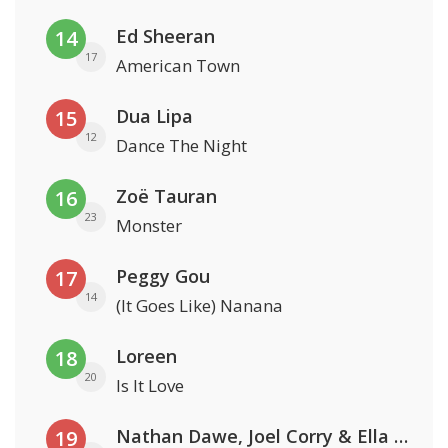
Ed Sheeran
14
17
American Town
Dua Lipa
15
12
Dance The Night
Zoë Tauran
16
23
Monster
Peggy Gou
17
14
(It Goes Like) Nanana
Loreen
18
20
Is It Love
Nathan Dawe, Joel Corry & Ella Henderson
19