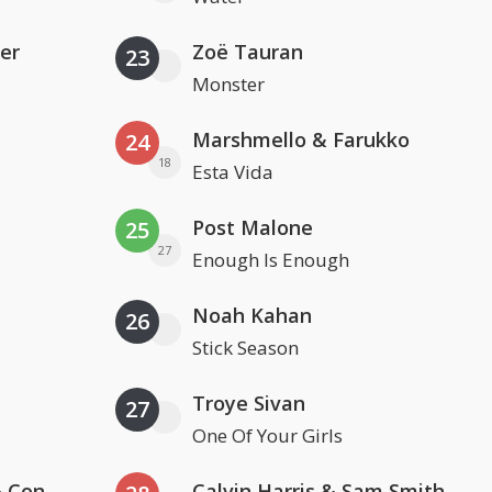
er
Zoë Tauran
23
Monster
Marshmello & Farukko
24
18
Esta Vida
Post Malone
25
27
Enough Is Enough
Noah Kahan
26
Stick Season
Troye Sivan
27
One Of Your Girls
Kris Kross Amsterdam, Sera & Conor Maynard
Calvin Harris & Sam Smith