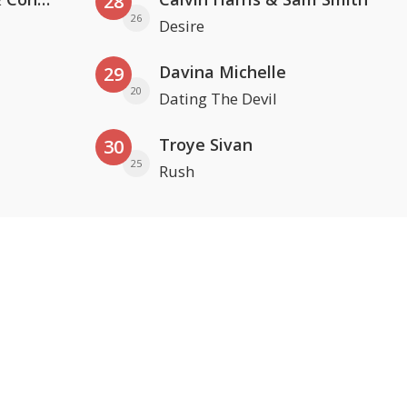
28
26
Desire
Davina Michelle
29
20
Dating The Devil
Troye Sivan
30
25
Rush