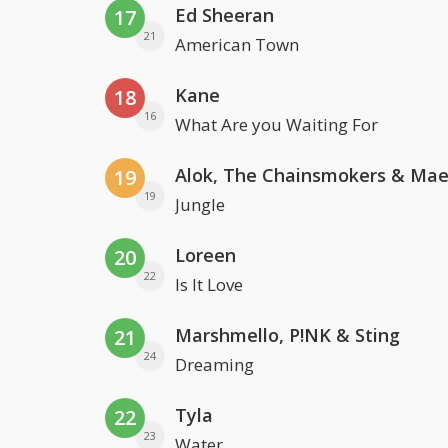
Ed Sheeran
17
21
American Town
Kane
18
16
What Are you Waiting For
19
19
Jungle
Loreen
20
22
Is It Love
Marshmello, P!NK & Sting
21
24
Dreaming
Tyla
22
23
Water