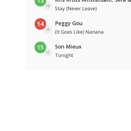
13
15
Stay (Never Leave)
Peggy Gou
14
12
(It Goes Like) Nanana
Son Mieux
15
17
Tonight