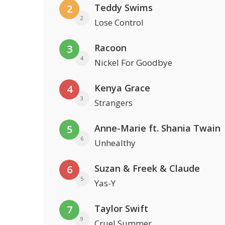
Teddy Swims
2
2
Lose Control
Racoon
3
4
Nickel For Goodbye
Kenya Grace
4
3
Strangers
Anne-Marie ft. Shania Twain
5
6
Unhealthy
Suzan & Freek & Claude
6
5
Yas-Y
Taylor Swift
7
9
Cruel Summer