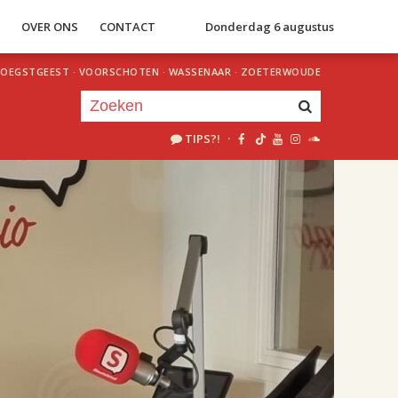
S
OVER ONS
CONTACT
Donderdag 6 augustus
OEGSTGEEST
·
VOORSCHOTEN
·
WASSENAAR
·
ZOETERWOUDE
TIPS?!
·
Je luistert nu naar
uur 1 van 2
«
Vorig uur
Volgend uur
»
18.00