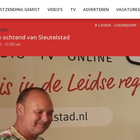
UITZENDING GEMIST
VIDEO’S
TV
ADVERTEREN
VACATURE
LEIDEN
·
LEIDERDORP
·
RAKS:
 ochtend van Sleutelstad
0 - 12.00 uur