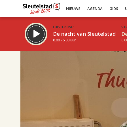
NIEUWS
AGENDA
GIDS
LUISTER LIVE:
ST
De nacht van Sleutelstad
De
0.00 - 6.00 uur
6.0
17.00
Inklappen