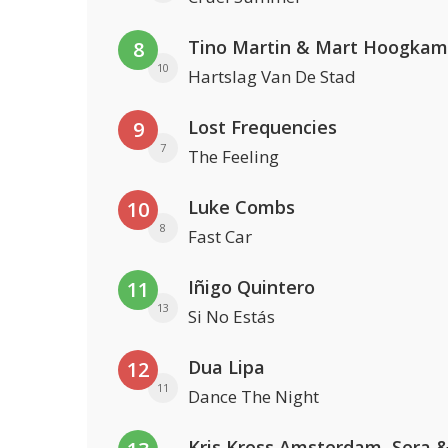
Tino Martin & Mart Hoogkam
8
10
Hartslag Van De Stad
Lost Frequencies
9
7
The Feeling
Luke Combs
10
8
Fast Car
Iñigo Quintero
11
13
Si No Estás
Dua Lipa
12
11
Dance The Night