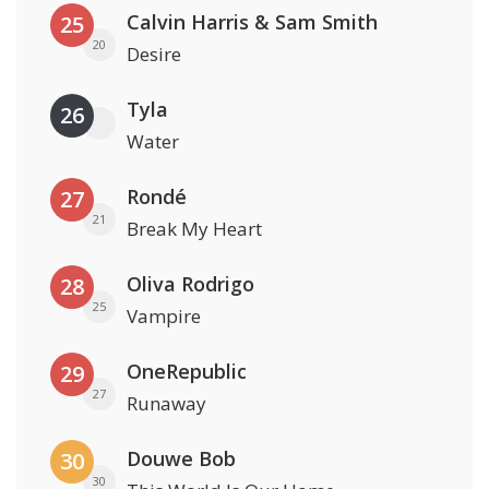
Calvin Harris & Sam Smith
25
20
Desire
Tyla
26
Water
Rondé
27
21
Break My Heart
Oliva Rodrigo
28
25
Vampire
OneRepublic
29
27
Runaway
Douwe Bob
30
30