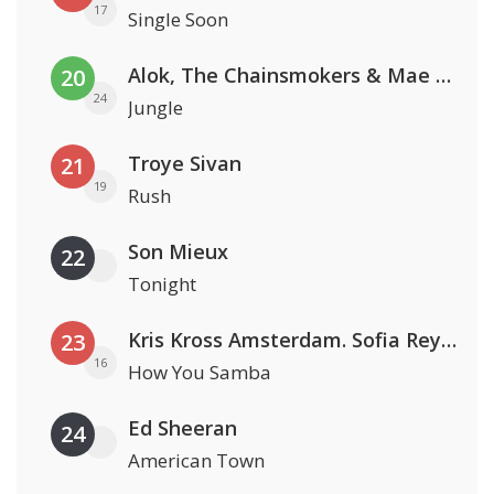
17
Single Soon
Alok, The Chainsmokers & Mae Stephens
20
24
Jungle
Troye Sivan
21
19
Rush
Son Mieux
22
Tonight
Kris Kross Amsterdam. Sofia Reyes & Tinie Tempah
23
16
How You Samba
Ed Sheeran
24
American Town