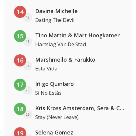
Davina Michelle
14
12
Dating The Devil
Tino Martin & Mart Hoogkamer
15
18
Hartslag Van De Stad
Marshmello & Farukko
16
14
Esta Vida
Iñigo Quintero
17
23
Si No Estás
Kris Kross Amsterdam, Sera & Conor Maynard
18
26
Stay (Never Leave)
Selena Gomez
19