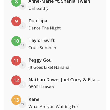
Anne-Marie ft. Shania Twain
8
10
Unhealthy
Dua Lipa
9
7
Dance The Night
Taylor Swift
10
15
Cruel Summer
Peggy Gou
11
9
(It Goes Like) Nanana
Nathan Dawe, Joel Corry & Ella Henderson
12
11
0800 Heaven
Kane
13
13
What Are you Waiting For