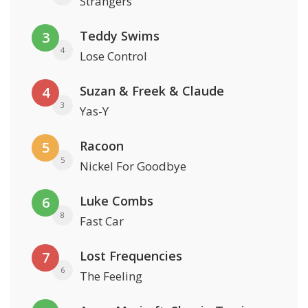
Strangers
Teddy Swims
3
4
Lose Control
Suzan & Freek & Claude
4
3
Yas-Y
Racoon
5
5
Nickel For Goodbye
Luke Combs
6
8
Fast Car
Lost Frequencies
7
6
The Feeling