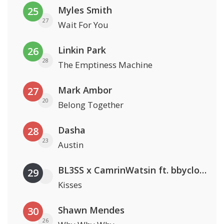
Myles Smith
25
27
Wait For You
Linkin Park
26
28
The Emptiness Machine
Mark Ambor
27
20
Belong Together
Dasha
28
23
Austin
BL3SS x CamrinWatsin ft. bbyclose
29
Kisses
Shawn Mendes
30
26