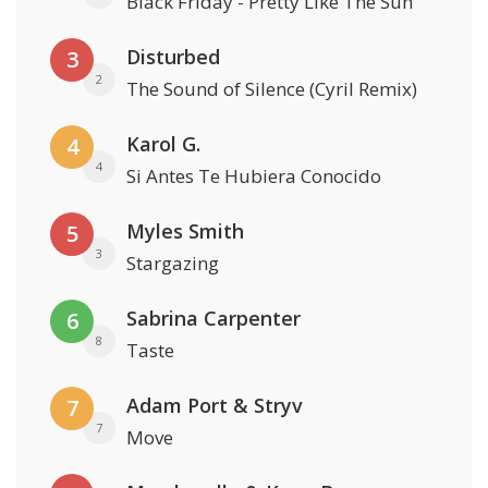
Black Friday - Pretty Like The Sun
Disturbed
3
2
The Sound of Silence (Cyril Remix)
Karol G.
4
4
Si Antes Te Hubiera Conocido
Myles Smith
5
3
Stargazing
Sabrina Carpenter
6
8
Taste
Adam Port & Stryv
7
7
Move