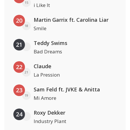
15
i Like It
Martin Garrix ft. Carolina Liar
20
18
Smile
Teddy Swims
21
Bad Dreams
Claude
22
21
La Pression
Sam Feld ft. JVKE & Anitta
23
19
Mi Amore
Roxy Dekker
24
Industry Plant