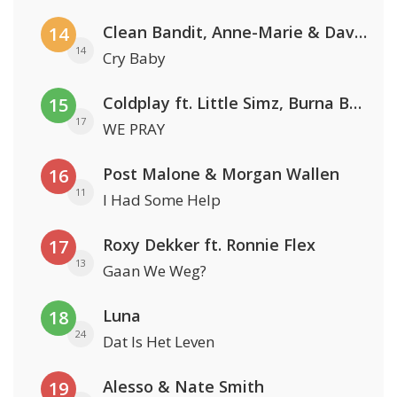
Clean Bandit, Anne-Marie & David Guetta
14
14
Cry Baby
Coldplay ft. Little Simz, Burna Boy, Elyanna & Tini
15
17
WE PRAY
Post Malone & Morgan Wallen
16
11
I Had Some Help
Roxy Dekker ft. Ronnie Flex
17
13
Gaan We Weg?
Luna
18
24
Dat Is Het Leven
Alesso & Nate Smith
19