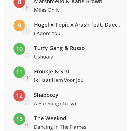
Marshmello & Kane Brown
8
6
Miles On It
Hugel x Topic x Arash feat. Daecolm
9
9
I Adore You
Turfy Gang & Russo
10
16
Ushuaia
Froukje & S10
11
12
Ik Haat Hem Voor Jou
Shaboozy
12
10
A Bar Song (Tipsy)
The Weeknd
13
22
Dancing In The Flames