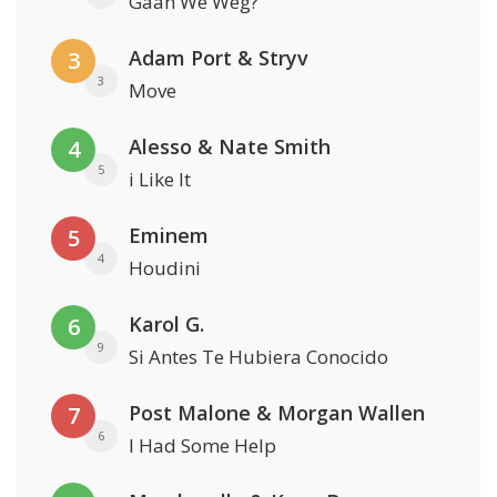
Gaan We Weg?
Adam Port & Stryv
3
3
Move
Alesso & Nate Smith
4
5
i Like It
Eminem
5
4
Houdini
Karol G.
6
9
Si Antes Te Hubiera Conocido
Post Malone & Morgan Wallen
7
6
I Had Some Help