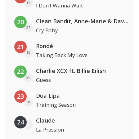
17
I Don’t Wanna Wait
Clean Bandit, Anne-Marie & David Guetta
20
27
Cry Baby
Rondé
21
15
Taking Back My Love
Charlie XCX ft. Billie Eilish
22
26
Guess
Dua Lipa
23
20
Training Season
Claude
24
La Pression