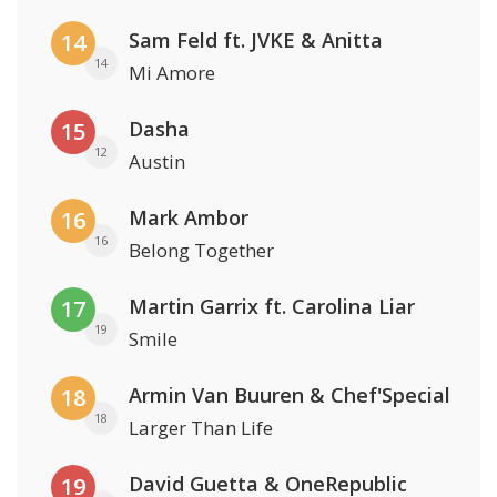
Sam Feld ft. JVKE & Anitta
14
14
Mi Amore
Dasha
15
12
Austin
Mark Ambor
16
16
Belong Together
Martin Garrix ft. Carolina Liar
17
19
Smile
Armin Van Buuren & Chef'Special
18
18
Larger Than Life
David Guetta & OneRepublic
19