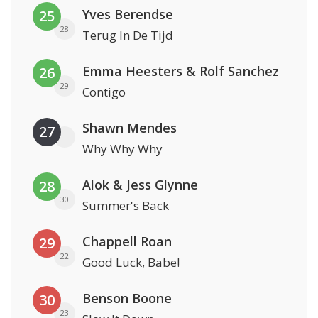
Yves Berendse
25
28
Terug In De Tijd
Emma Heesters & Rolf Sanchez
26
29
Contigo
Shawn Mendes
27
Why Why Why
Alok & Jess Glynne
28
30
Summer's Back
Chappell Roan
29
22
Good Luck, Babe!
Benson Boone
30
23