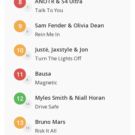
ANOTR & 54 Ultra
8
7
Talk To You
Sam Fender & Olivia Dean
9
9
Rein Me In
Justė, Jaxstyle & Jon
10
10
Turn The Lights Off
Bausa
11
8
Magnetic
Myles Smith & Niall Horan
12
14
Drive Safe
Bruno Mars
13
13
Risk It All