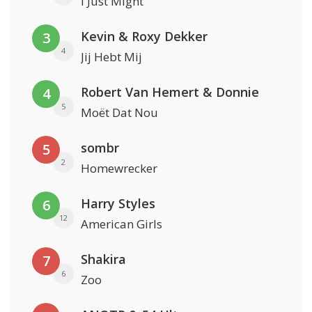
I Just Might
Kevin & Roxy Dekker
3
4
Jij Hebt Mij
Robert Van Hemert & Donnie
4
5
Moët Dat Nou
sombr
5
2
Homewrecker
Harry Styles
6
12
American Girls
Shakira
7
6
Zoo