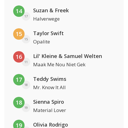
Suzan & Freek
14
17
Halverwege
Taylor Swift
15
15
Opalite
Lil' Kleine & Samuel Welten
16
11
Maak Me Nou Niet Gek
Teddy Swims
17
18
Mr. Know It All
Sienna Spiro
18
19
Material Lover
Olivia Rodrigo
19