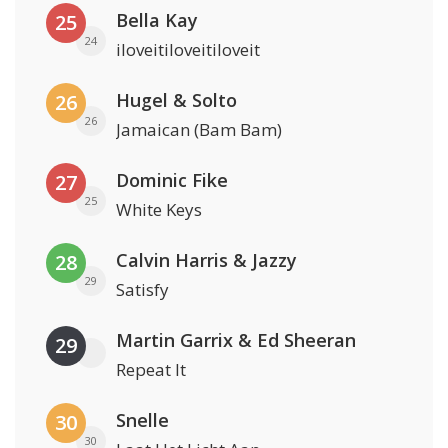
Bella Kay
25
24
iloveitiloveitiloveit
Hugel & Solto
26
26
Jamaican (Bam Bam)
Dominic Fike
27
25
White Keys
Calvin Harris & Jazzy
28
29
Satisfy
Martin Garrix & Ed Sheeran
29
Repeat It
Snelle
30
30