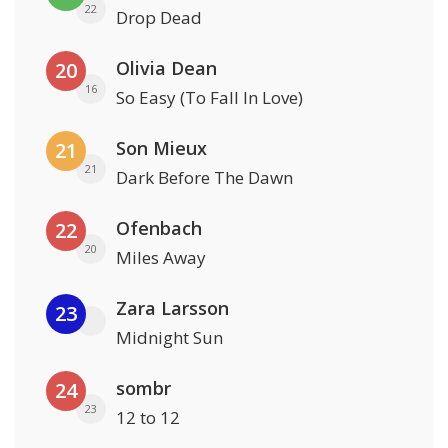
22
Drop Dead
Olivia Dean
20
16
So Easy (To Fall In Love)
Son Mieux
21
21
Dark Before The Dawn
Ofenbach
22
20
Miles Away
Zara Larsson
23
Midnight Sun
sombr
24
23
12 to 12