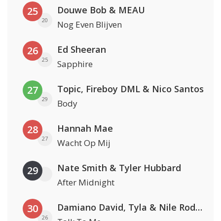
Douwe Bob & MEAU
25
20
Nog Even Blijven
Ed Sheeran
26
25
Sapphire
Topic, Fireboy DML & Nico Santos
27
29
Body
Hannah Mae
28
27
Wacht Op Mij
Nate Smith & Tyler Hubbard
29
After Midnight
Damiano David, Tyla & Nile Rodgers
30
26