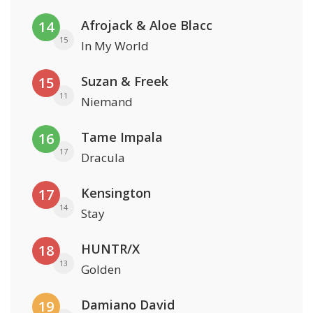
Afrojack & Aloe Blacc
14
15
In My World
Suzan & Freek
15
11
Niemand
Tame Impala
16
17
Dracula
Kensington
17
14
Stay
HUNTR/X
18
13
Golden
Damiano David
19