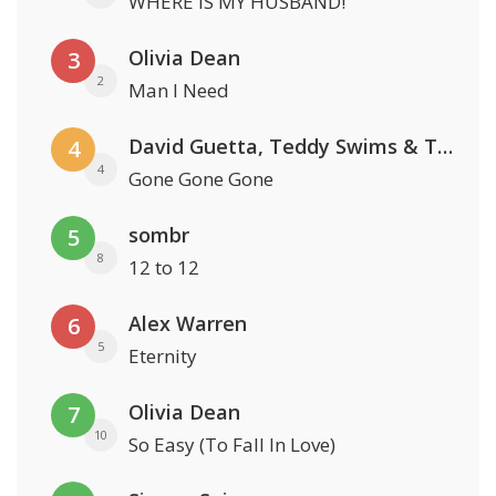
WHERE IS MY HUSBAND!
Olivia Dean
3
2
Man I Need
David Guetta, Teddy Swims & Tones And I
4
4
Gone Gone Gone
sombr
5
8
12 to 12
Alex Warren
6
5
Eternity
Olivia Dean
7
10
So Easy (To Fall In Love)