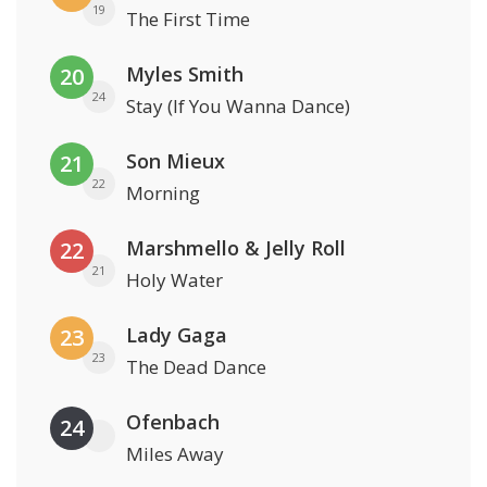
19
The First Time
Myles Smith
20
24
Stay (If You Wanna Dance)
Son Mieux
21
22
Morning
Marshmello & Jelly Roll
22
21
Holy Water
Lady Gaga
23
23
The Dead Dance
Ofenbach
24
Miles Away