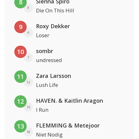
Sienna Spiro
8
9
Die On This Hill
Roxy Dekker
9
6
Loser
sombr
10
7
undressed
Zara Larsson
11
12
Lush Life
HAVEN. & Kaitlin Aragon
12
16
I Run
FLEMMING & Metejoor
13
18
Niet Nodig