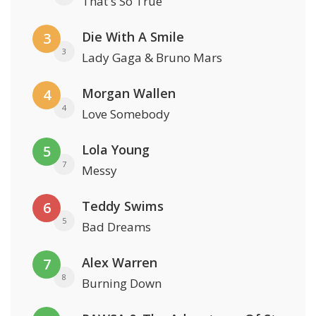
That's So True
Die With A Smile
3
3
Lady Gaga & Bruno Mars
Morgan Wallen
4
4
Love Somebody
Lola Young
5
7
Messy
Teddy Swims
6
5
Bad Dreams
Alex Warren
7
8
Burning Down