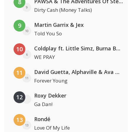
PAWSA & The Adventures Of Stevie V
8
9
Dirty Cash (Money Talks)
Martin Garrix & Jex
9
10
Told You So
Coldplay ft. Little Simz, Burna Boy, Elyanna & Tini
10
6
WE PRAY
David Guetta, Alphaville & Ava Max
11
11
Forever Young
Roxy Dekker
12
Ga Dan!
Rondé
13
13
Love Of My Life