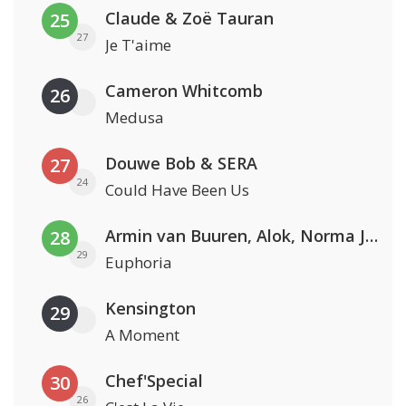
Claude & Zoë Tauran
25
27
Je T'aime
Cameron Whitcomb
26
Medusa
Douwe Bob & SERA
27
24
Could Have Been Us
Armin van Buuren, Alok, Norma Jean Martine & LAWRENT
28
29
Euphoria
Kensington
29
A Moment
Chef'Special
30
26