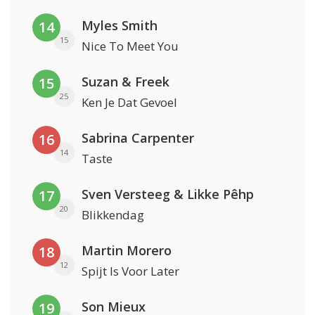
Myles Smith
14
15
Nice To Meet You
Suzan & Freek
15
25
Ken Je Dat Gevoel
Sabrina Carpenter
16
14
Taste
Sven Versteeg & Likke Pêhp
17
20
Blikkendag
Martin Morero
18
12
Spijt Is Voor Later
Son Mieux
19