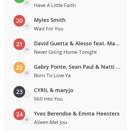
21
Have A Little Faith
Myles Smith
20
17
Wait For You
David Guetta & Alesso feat. Madison Love
21
16
Never Going Home Tonight
Gabry Ponte, Sean Paul & Natti Natasha
22
22
Born To Love Ya
CYRIL & maryjo
23
Still Into You
Yves Berendse & Emma Heesters
24
18
Alleen Met Jou