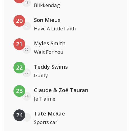
16
Blikkendag
Son Mieux
20
19
Have A Little Faith
Myles Smith
21
20
Wait For You
Teddy Swims
22
27
Guilty
Claude & Zoë Tauran
23
24
Je T'aime
Tate McRae
24
Sports car