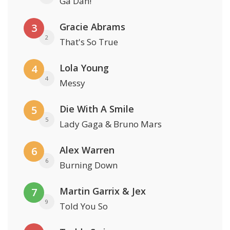
Ga Dan!
Gracie Abrams
3
2
That's So True
Lola Young
4
4
Messy
Die With A Smile
5
5
Lady Gaga & Bruno Mars
Alex Warren
6
6
Burning Down
Martin Garrix & Jex
7
9
Told You So