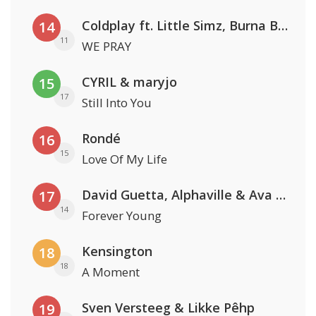
Coldplay ft. Little Simz, Burna Boy, Elyanna & Tini
14
11
WE PRAY
CYRIL & maryjo
15
17
Still Into You
Rondé
16
15
Love Of My Life
David Guetta, Alphaville & Ava Max
17
14
Forever Young
Kensington
18
18
A Moment
Sven Versteeg & Likke Pêhp
19