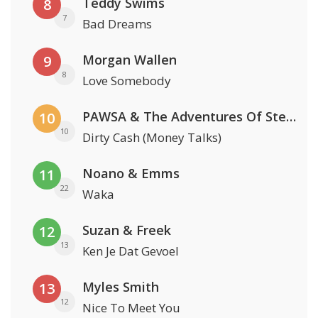
Teddy Swims
8
7
Bad Dreams
Morgan Wallen
9
8
Love Somebody
PAWSA & The Adventures Of Stevie V
10
10
Dirty Cash (Money Talks)
Noano & Emms
11
22
Waka
Suzan & Freek
12
13
Ken Je Dat Gevoel
Myles Smith
13
12
Nice To Meet You