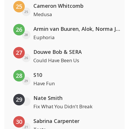
Cameron Whitcomb
25
25
Medusa
Armin van Buuren, Alok, Norma Jean Martine & LAWRENT
26
28
Euphoria
Douwe Bob & SERA
27
26
Could Have Been Us
S10
28
29
Have Fun
Nate Smith
29
Fix What You Didn't Break
Sabrina Carpenter
30
21