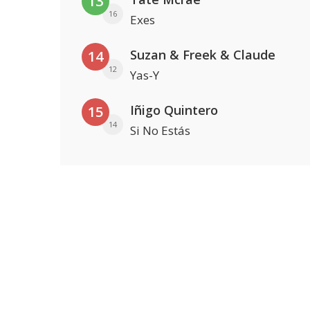
13
16
Exes
Suzan & Freek & Claude
14
12
Yas-Y
Iñigo Quintero
15
14
Si No Estás