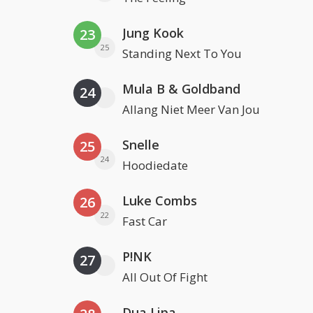
Jung Kook
23
25
Standing Next To You
Mula B & Goldband
24
Allang Niet Meer Van Jou
Snelle
25
24
Hoodiedate
Luke Combs
26
22
Fast Car
P!NK
27
All Out Of Fight
Dua Lipa