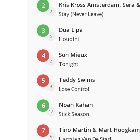
2
3
Stay (Never Leave)
Dua Lipa
3
5
Houdini
Son Mieux
4
2
Tonight
Teddy Swims
5
4
Lose Control
Noah Kahan
6
13
Stick Season
Tino Martin & Mart Hoogkam
7
6
Hartslag Van De Stad