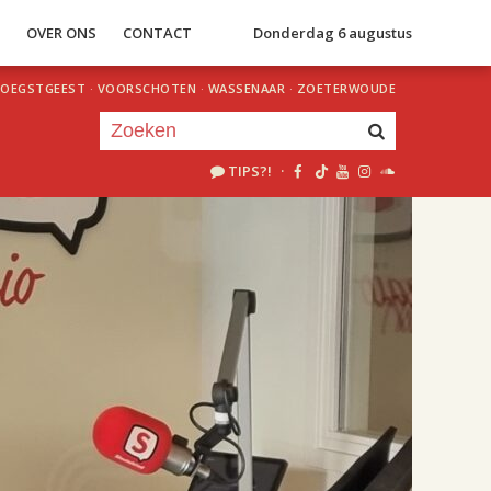
S
OVER ONS
CONTACT
Donderdag 6 augustus
OEGSTGEEST
·
VOORSCHOTEN
·
WASSENAAR
·
ZOETERWOUDE
TIPS?!
·
Je luistert nu naar
uur 1 van 2
«
Vorig uur
Volgend uur
»
18.00