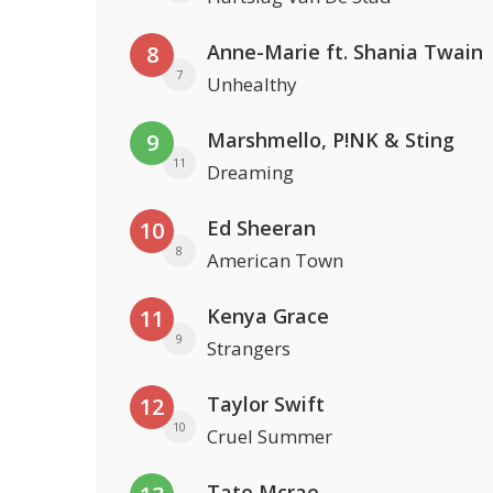
Anne-Marie ft. Shania Twain
8
7
Unhealthy
Marshmello, P!NK & Sting
9
11
Dreaming
Ed Sheeran
10
8
American Town
Kenya Grace
11
9
Strangers
Taylor Swift
12
10
Cruel Summer
Tate Mcrae