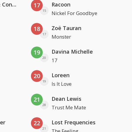
Kris Kross Amsterdam, Sera & Conor Maynard
Racoon
17
15
Nickel For Goodbye
Zoë Tauran
18
17
Monster
Davina Michelle
19
20
17
Loreen
20
19
Is It Love
Dean Lewis
21
28
Trust Me Mate
er
Lost Frequencies
22
21
The Feeling