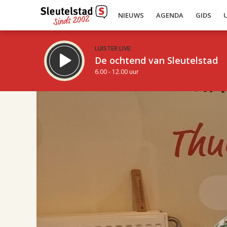
NIEUWS
AGENDA
GIDS
LUISTER LIVE:
De ochtend van Sleutelstad
6.00 - 12.00 uur
17.00
Inklappen