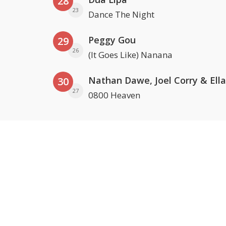
28
23
Dance The Night
Peggy Gou
29
26
(It Goes Like) Nanana
30
27
0800 Heaven