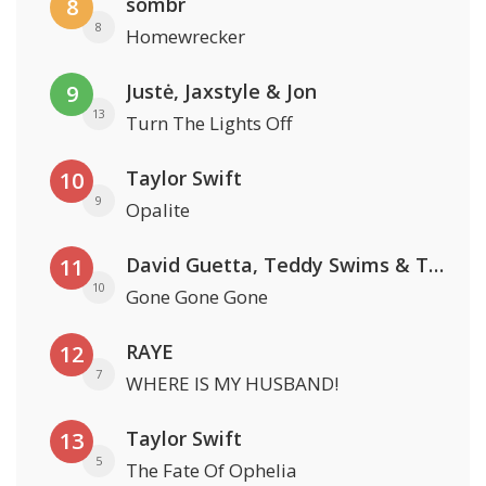
sombr
8
8
Homewrecker
Justė, Jaxstyle & Jon
9
13
Turn The Lights Off
Taylor Swift
10
9
Opalite
David Guetta, Teddy Swims & Tones And I
11
10
Gone Gone Gone
RAYE
12
7
WHERE IS MY HUSBAND!
Taylor Swift
13
5
The Fate Of Ophelia