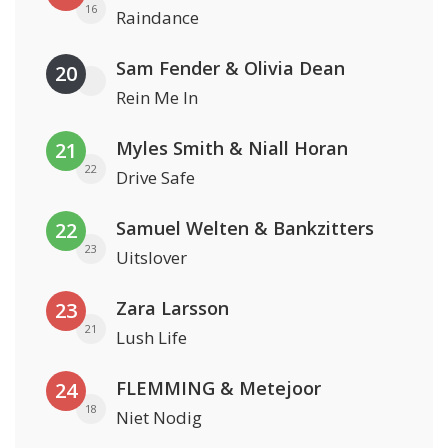
16
Raindance
Sam Fender & Olivia Dean
20
Rein Me In
Myles Smith & Niall Horan
21
22
Drive Safe
Samuel Welten & Bankzitters
22
23
Uitslover
Zara Larsson
23
21
Lush Life
FLEMMING & Metejoor
24
18
Niet Nodig