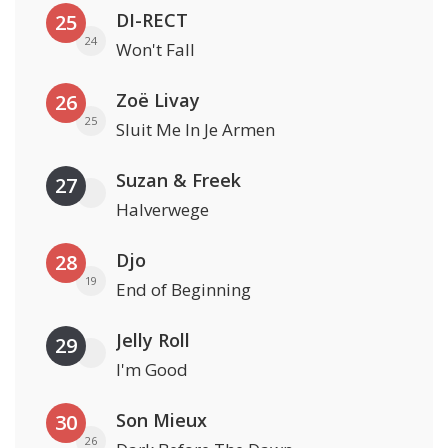
DI-RECT
25
24
Won't Fall
Zoë Livay
26
25
Sluit Me In Je Armen
Suzan & Freek
27
Halverwege
Djo
28
19
End of Beginning
Jelly Roll
29
I'm Good
Son Mieux
30
26