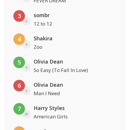
FEVER DREAM
sombr
3
2
12 to 12
Shakira
4
4
Zoo
Olivia Dean
5
6
So Easy (To Fall In Love)
Olivia Dean
6
3
Man I Need
Harry Styles
7
20
American Girls