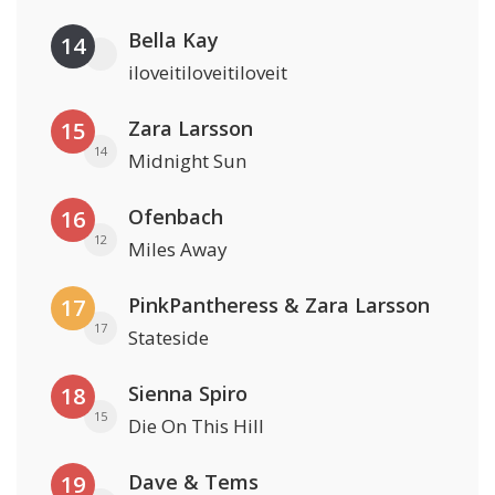
Bella Kay
14
iloveitiloveitiloveit
Zara Larsson
15
14
Midnight Sun
Ofenbach
16
12
Miles Away
PinkPantheress & Zara Larsson
17
17
Stateside
Sienna Spiro
18
15
Die On This Hill
Dave & Tems
19