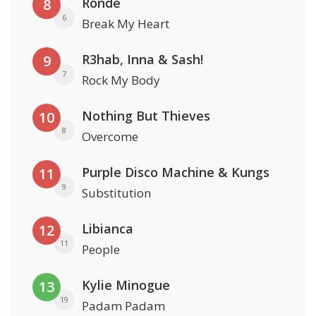
Rondé
8
6
Break My Heart
R3hab, Inna & Sash!
9
7
Rock My Body
Nothing But Thieves
10
8
Overcome
Purple Disco Machine & Kungs
11
9
Substitution
Libianca
12
11
People
Kylie Minogue
13
19
Padam Padam