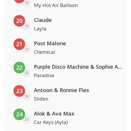
16
My Hot Air Balloon
Claude
20
15
Layla
Post Malone
21
17
Chemical
Purple Disco Machine & Sophie And The Giants
22
23
Paradise
Antoon & Ronnie Flex
23
18
Sliden
Alok & Ava Max
24
27
Car Keys (Ayla)