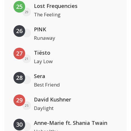
Lost Frequencies
25
29
The Feeling
P!NK
26
Runaway
Tiësto
27
21
Lay Low
Sera
28
Best Friend
David Kushner
29
25
Daylight
Anne-Marie ft. Shania Twain
30