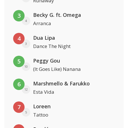
Runaway
Becky G. ft. Omega
3
4
Arranca
Dua Lipa
4
3
Dance The Night
Peggy Gou
5
10
(It Goes Like) Nanana
Marshmello & Farukko
6
12
Esta Vida
Loreen
7
5
Tattoo