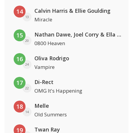
Calvin Harris & Ellie Goulding
14
13
Miracle
Nathan Dawe, Joel Corry & Ella Henderson
15
20
0800 Heaven
Oliva Rodrigo
16
24
Vampire
Di-Rect
17
22
OMG It's Happening
Melle
18
14
Old Summers
Twan Ray
19