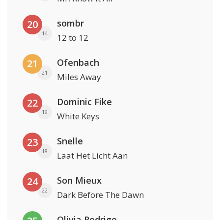
sombr
20
14
12 to 12
Ofenbach
21
21
Miles Away
Dominic Fike
22
19
White Keys
Snelle
23
18
Laat Het Licht Aan
Son Mieux
24
22
Dark Before The Dawn
Olivia Rodrigo