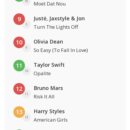
10
Moët Dat Nou
Justė, Jaxstyle & Jon
9
5
Turn The Lights Off
Olivia Dean
10
9
So Easy (To Fall In Love)
Taylor Swift
11
16
Opalite
Bruno Mars
12
11
Risk It All
Harry Styles
13
13
American Girls