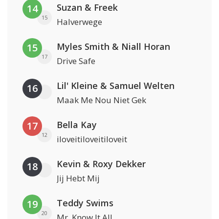
Suzan & Freek
14
15
Halverwege
Myles Smith & Niall Horan
15
17
Drive Safe
Lil' Kleine & Samuel Welten
16
Maak Me Nou Niet Gek
Bella Kay
17
12
iloveitiloveitiloveit
Kevin & Roxy Dekker
18
Jij Hebt Mij
Teddy Swims
19
20
Mr. Know It All