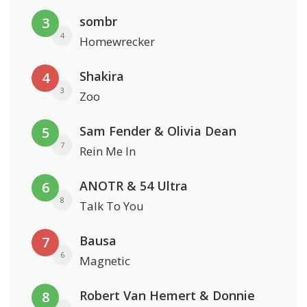
sombr
3
4
Homewrecker
Shakira
4
3
Zoo
Sam Fender & Olivia Dean
5
7
Rein Me In
ANOTR & 54 Ultra
6
8
Talk To You
Bausa
7
6
Magnetic
Robert Van Hemert & Donnie
8