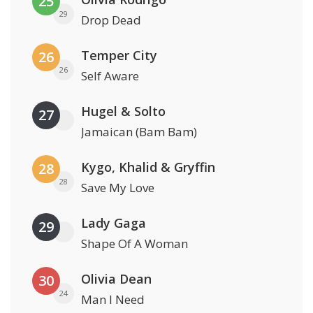
25
29
Drop Dead
Temper City
26
26
Self Aware
Hugel & Solto
27
Jamaican (Bam Bam)
Kygo, Khalid & Gryffin
28
28
Save My Love
Lady Gaga
29
Shape Of A Woman
Olivia Dean
30
24
Man I Need