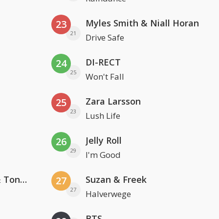
Myles Smith & Niall Horan
23
21
Drive Safe
DI-RECT
24
25
Won't Fall
Zara Larsson
25
23
Lush Life
Jelly Roll
26
29
I'm Good
David Guetta, Teddy Swims & Tones And I
Suzan & Freek
27
27
Halverwege
BTS