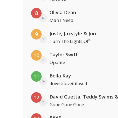
Olivia Dean
8
6
Man I Need
Justė, Jaxstyle & Jon
9
9
Turn The Lights Off
Taylor Swift
10
10
Opalite
Bella Kay
11
14
iloveitiloveitiloveit
12
11
Gone Gone Gone
RAYE