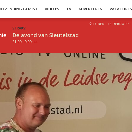
UITZENDING GEMIST
VIDEO’S
TV
ADVERTEREN
VACATURE
LEIDEN
·
LEIDERDORP
·
STRAKS:
hie
De avond van Sleutelstad
21.00 - 0.00 uur