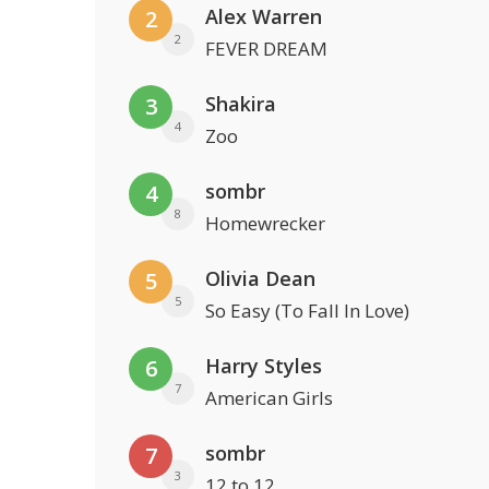
Alex Warren
2
2
FEVER DREAM
Shakira
3
4
Zoo
sombr
4
8
Homewrecker
Olivia Dean
5
5
So Easy (To Fall In Love)
Harry Styles
6
7
American Girls
sombr
7
3
12 to 12