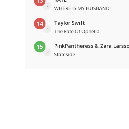
13
12
WHERE IS MY HUSBAND!
Taylor Swift
14
13
The Fate Of Ophelia
PinkPantheress & Zara Larss
15
17
Stateside