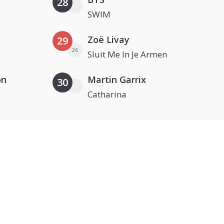
28
SWIM
Zoë Livay
29
26
Sluit Me In Je Armen
on
Martin Garrix
30
Catharina