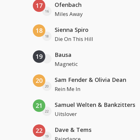
Ofenbach
17
16
Miles Away
Sienna Spiro
18
18
Die On This Hill
Bausa
19
Magnetic
Sam Fender & Olivia Dean
20
20
Rein Me In
Samuel Welten & Bankzitters
21
22
Uitslover
Dave & Tems
22
19
Raindance