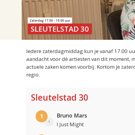
Zaterdag 17.00 - 19.00 uur
SLEUTELSTAD 30
Iedere zaterdagmiddag kun je vanaf 17.00 uur
aandacht voor dé artiesten van dit moment, m
actuele zaken komen voorbij. Kortom je zater
regio.
Sleutelstad 30
Bruno Mars
1
1
I Just Might