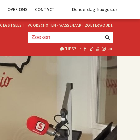
S
OVER ONS
CONTACT
Donderdag 6 augustus
OEGSTGEEST
·
VOORSCHOTEN
·
WASSENAAR
·
ZOETERWOUDE
TIPS?!
·
Je luistert nu naar
uur 1 van 2
«
Vorig uur
Volgend uur
»
18.00