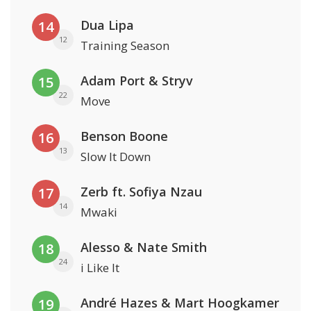
Dua Lipa
14
12
Training Season
Adam Port & Stryv
15
22
Move
Benson Boone
16
13
Slow It Down
Zerb ft. Sofiya Nzau
17
14
Mwaki
Alesso & Nate Smith
18
24
i Like It
André Hazes & Mart Hoogkamer
19