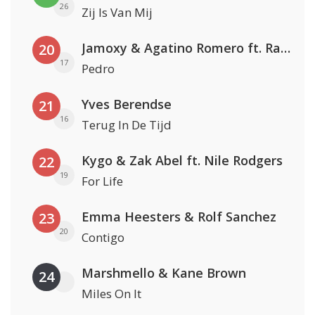
26
Zij Is Van Mij
Jamoxy & Agatino Romero ft. Raffaella Carrà
20
17
Pedro
Yves Berendse
21
16
Terug In De Tijd
Kygo & Zak Abel ft. Nile Rodgers
22
19
For Life
Emma Heesters & Rolf Sanchez
23
20
Contigo
Marshmello & Kane Brown
24
Miles On It