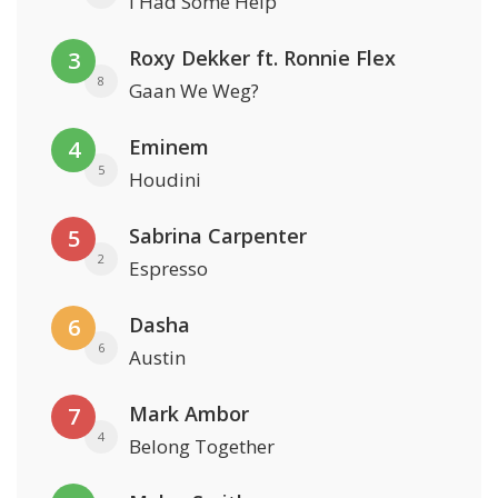
I Had Some Help
Roxy Dekker ft. Ronnie Flex
3
8
Gaan We Weg?
Eminem
4
5
Houdini
Sabrina Carpenter
5
2
Espresso
Dasha
6
6
Austin
Mark Ambor
7
4
Belong Together