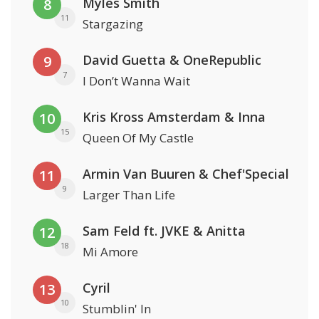
Myles Smith
8
11
Stargazing
David Guetta & OneRepublic
9
7
I Don’t Wanna Wait
Kris Kross Amsterdam & Inna
10
15
Queen Of My Castle
Armin Van Buuren & Chef'Special
11
9
Larger Than Life
Sam Feld ft. JVKE & Anitta
12
18
Mi Amore
Cyril
13
10
Stumblin' In