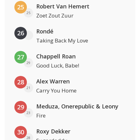
Robert Van Hemert
25
25
Zoet Zout Zuur
Rondé
26
Taking Back My Love
Chappell Roan
27
29
Good Luck, Babe!
Alex Warren
28
21
Carry You Home
Meduza, Onerepublic & Leony
29
23
Fire
Roxy Dekker
30
28