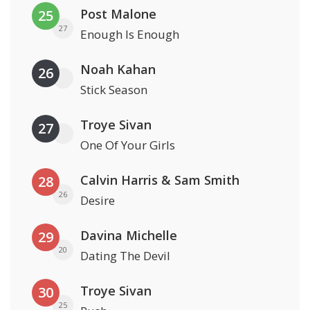
Post Malone
25
27
Enough Is Enough
Noah Kahan
26
Stick Season
Troye Sivan
27
One Of Your Girls
Calvin Harris & Sam Smith
28
26
Desire
Davina Michelle
29
20
Dating The Devil
Troye Sivan
30
25