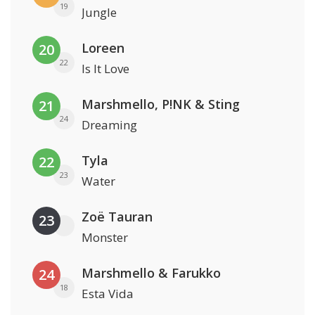
19
Jungle
Loreen
20
22
Is It Love
Marshmello, P!NK & Sting
21
24
Dreaming
Tyla
22
23
Water
Zoë Tauran
23
Monster
Marshmello & Farukko
24
18
Esta Vida