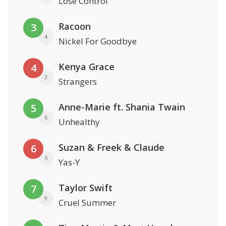
Lose Control
Racoon
3
4
Nickel For Goodbye
Kenya Grace
4
3
Strangers
Anne-Marie ft. Shania Twain
5
6
Unhealthy
Suzan & Freek & Claude
6
5
Yas-Y
Taylor Swift
7
9
Cruel Summer