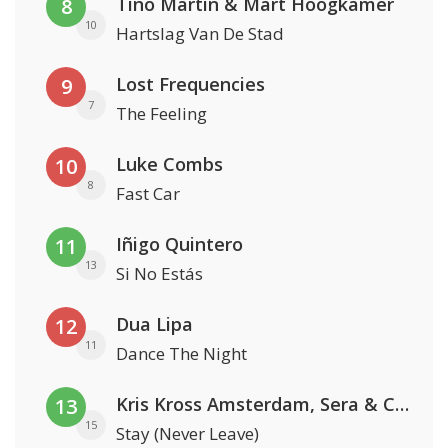
Tino Martin & Mart Hoogkamer
8
10
Hartslag Van De Stad
Lost Frequencies
9
7
The Feeling
Luke Combs
10
8
Fast Car
Iñigo Quintero
11
13
Si No Estás
Dua Lipa
12
11
Dance The Night
Kris Kross Amsterdam, Sera & Conor Maynard
13
15
Stay (Never Leave)