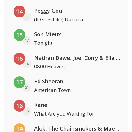
Peggy Gou
14
12
(It Goes Like) Nanana
Son Mieux
15
17
Tonight
Nathan Dawe, Joel Corry & Ella Henderson
16
14
0800 Heaven
Ed Sheeran
17
21
American Town
Kane
18
16
What Are you Waiting For
Alok, The Chainsmokers & Mae Stephens
19