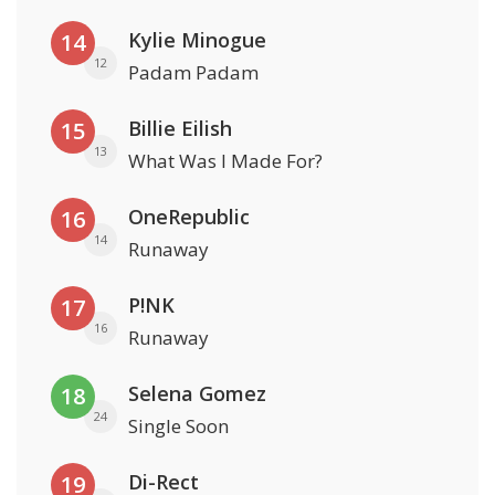
Kylie Minogue
14
12
Padam Padam
Billie Eilish
15
13
What Was I Made For?
OneRepublic
16
14
Runaway
P!NK
17
16
Runaway
Selena Gomez
18
24
Single Soon
Di-Rect
19