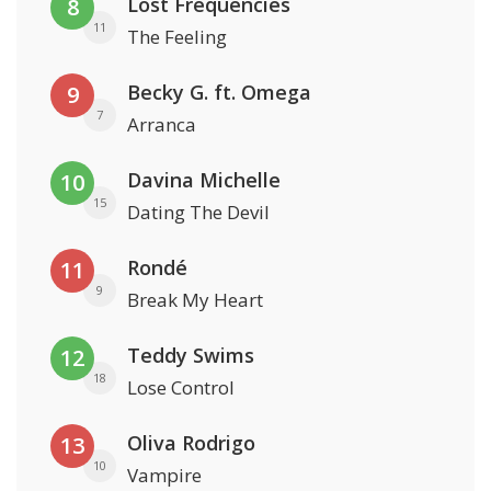
Lost Frequencies
8
11
The Feeling
Becky G. ft. Omega
9
7
Arranca
Davina Michelle
10
15
Dating The Devil
Rondé
11
9
Break My Heart
Teddy Swims
12
18
Lose Control
Oliva Rodrigo
13
10
Vampire