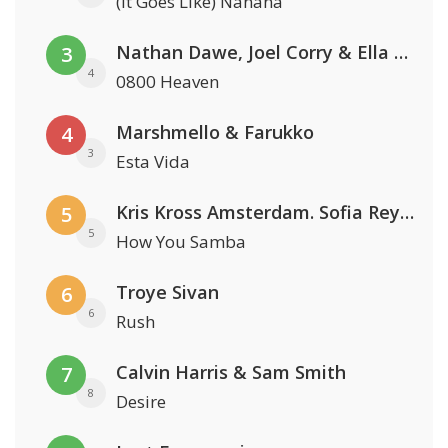
(It Goes Like) Nanana
Nathan Dawe, Joel Corry & Ella Henderson
3
4
0800 Heaven
Marshmello & Farukko
4
3
Esta Vida
Kris Kross Amsterdam. Sofia Reyes & Tinie Tempah
5
5
How You Samba
Troye Sivan
6
6
Rush
Calvin Harris & Sam Smith
7
8
Desire