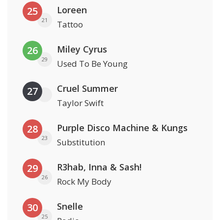
Loreen
25
21
Tattoo
Miley Cyrus
26
29
Used To Be Young
Cruel Summer
27
Taylor Swift
Purple Disco Machine & Kungs
28
23
Substitution
R3hab, Inna & Sash!
29
26
Rock My Body
Snelle
30
25