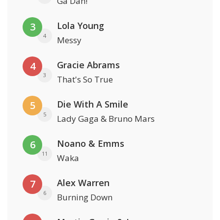
Ga Dan!
Lola Young
3
4
Messy
Gracie Abrams
4
3
That's So True
Die With A Smile
5
5
Lady Gaga & Bruno Mars
Noano & Emms
6
11
Waka
Alex Warren
7
6
Burning Down