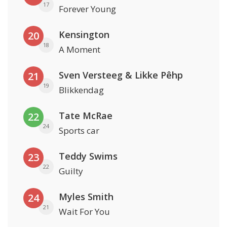
17
Forever Young
Kensington
20
18
A Moment
Sven Versteeg & Likke Pêhp
21
19
Blikkendag
Tate McRae
22
24
Sports car
Teddy Swims
23
22
Guilty
Myles Smith
24
21
Wait For You