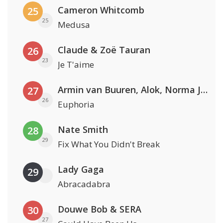
Cameron Whitcomb
25
25
Medusa
Claude & Zoë Tauran
26
23
Je T'aime
Armin van Buuren, Alok, Norma Jean Martine & LAWRENT
27
26
Euphoria
Nate Smith
28
29
Fix What You Didn't Break
Lady Gaga
29
Abracadabra
Douwe Bob & SERA
30
27