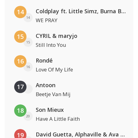
Coldplay ft. Little Simz, Burna Boy, Elyanna & Tini
14
14
WE PRAY
CYRIL & maryjo
15
15
Still Into You
Rondé
16
16
Love Of My Life
Antoon
17
Beetje Van Mij
Son Mieux
18
20
Have A Little Faith
David Guetta, Alphaville & Ava Max
19