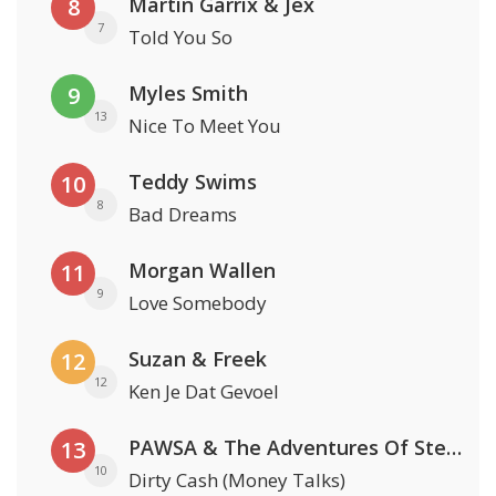
Martin Garrix & Jex
8
7
Told You So
Myles Smith
9
13
Nice To Meet You
Teddy Swims
10
8
Bad Dreams
Morgan Wallen
11
9
Love Somebody
Suzan & Freek
12
12
Ken Je Dat Gevoel
PAWSA & The Adventures Of Stevie V
13
10
Dirty Cash (Money Talks)