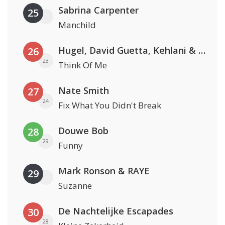
Sabrina Carpenter
25
Manchild
Hugel, David Guetta, Kehlani & Daecolm
26
23
Think Of Me
Nate Smith
27
24
Fix What You Didn't Break
Douwe Bob
28
29
Funny
Mark Ronson & RAYE
29
Suzanne
De Nachtelijke Escapades
30
28