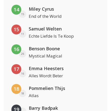
Miley Cyrus
14
15
End of the World
Samuel Welten
15
11
Echte Liefde Is Te Koop
Benson Boone
16
26
Mystical Magical
Emma Heesters
17
16
Alles Wordt Beter
Pommelien Thijs
18
18
Atlas
Barry Badpak
19