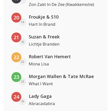
Zon Zakt In De Zee (Kwakkemolie)
Froukje & S10
20
14
Hart In Brand
Suzan & Freek
21
10
Lichtje Branden
Robert Van Hemert
22
22
Mona Lisa
Morgan Wallen & Tate McRae
23
25
What I Want
Lady Gaga
24
19
Abracadabra