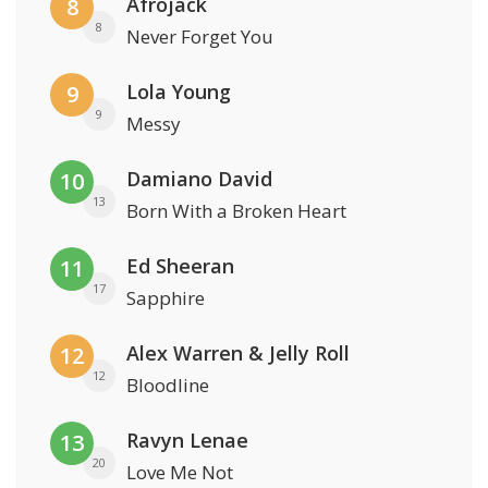
Afrojack
8
8
Never Forget You
Lola Young
9
9
Messy
Damiano David
10
13
Born With a Broken Heart
Ed Sheeran
11
17
Sapphire
Alex Warren & Jelly Roll
12
12
Bloodline
Ravyn Lenae
13
20
Love Me Not