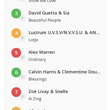
Show Me Love
David Guetta & Sia
3
6
Beautiful People
Lustrum U.V.S.V/N.V.V.S.U. & ANNO ONS & Jopke van Dobbenburgh & Roeland Beelen
4
4
Lotje
Alex Warren
5
3
Ordinary
Calvin Harris & Clementine Douglas
6
7
Blessings
Zoë Livay & Snelle
7
5
Ik Zing