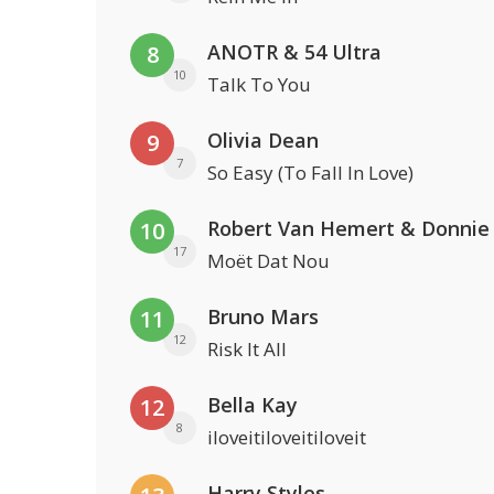
ANOTR & 54 Ultra
8
10
Talk To You
Olivia Dean
9
7
So Easy (To Fall In Love)
Robert Van Hemert & Donnie
10
17
Moët Dat Nou
Bruno Mars
11
12
Risk It All
Bella Kay
12
8
iloveitiloveitiloveit
Harry Styles