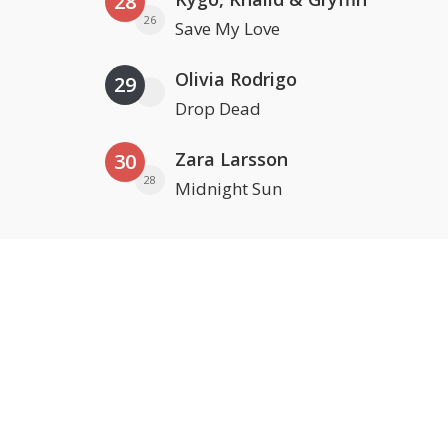
28
26
Save My Love
Olivia Rodrigo
29
Drop Dead
Zara Larsson
30
28
Midnight Sun