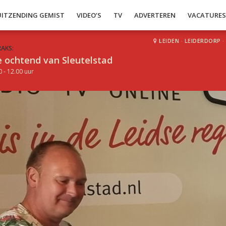
UITZENDING GEMIST
VIDEO’S
TV
ADVERTEREN
VACATURE
LEIDEN
·
LEIDERDORP
·
RAKS:
 ochtend van Sleutelstad
0 - 12.00 uur