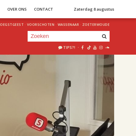
S
OVER ONS
CONTACT
Zaterdag 8 augustus
OEGSTGEEST
·
VOORSCHOTEN
·
WASSENAAR
·
ZOETERWOUDE
TIPS?!
·
Je luistert nu naar
uur 1 van 2
«
Vorig uur
Volgend uur
»
18.00