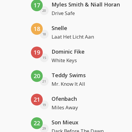
Myles Smith & Niall Horan
17
20
Drive Safe
Snelle
18
18
Laat Het Licht Aan
Dominic Fike
19
15
White Keys
Teddy Swims
20
21
Mr. Know It All
Ofenbach
21
19
Miles Away
Son Mieux
22
29
Dark Before The Dawn