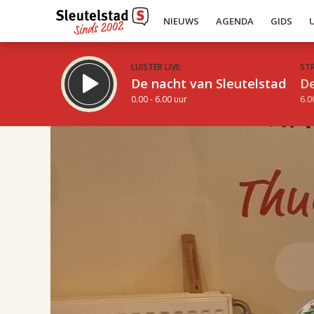
NIEUWS
AGENDA
GIDS
LUISTER LIVE:
ST
De nacht van Sleutelstad
De
0.00 - 6.00 uur
6.0
17.00
Inklappen