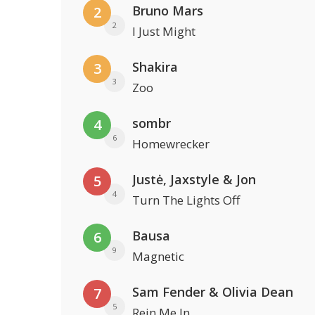
Bruno Mars
2
2
I Just Might
Shakira
3
3
Zoo
sombr
4
6
Homewrecker
Justė, Jaxstyle & Jon
5
4
Turn The Lights Off
Bausa
6
9
Magnetic
Sam Fender & Olivia Dean
7
5
Rein Me In