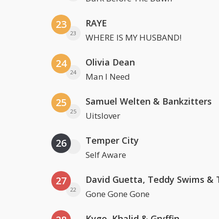
RAYE
23
23
WHERE IS MY HUSBAND!
Olivia Dean
24
24
Man I Need
Samuel Welten & Bankzitters
25
25
Uitslover
Temper City
26
Self Aware
27
22
Gone Gone Gone
Kygo, Khalid & Gryffin