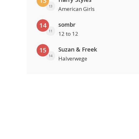
13
13
American Girls
sombr
14
11
12 to 12
Suzan & Freek
15
14
Halverwege