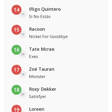
Iñigo Quintero
14
11
Si No Estás
Racoon
15
12
Nickel For Goodbye
Tate Mcrae
16
24
Exes
Zoë Tauran
17
14
Monster
Roxy Dekker
18
20
Satisfyer
Loreen
19