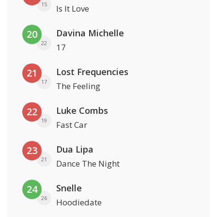
15
Is It Love
Davina Michelle
20
22
17
Lost Frequencies
21
17
The Feeling
Luke Combs
22
19
Fast Car
Dua Lipa
23
21
Dance The Night
Snelle
24
26
Hoodiedate