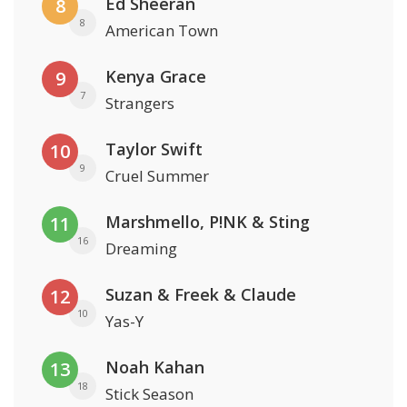
Ed Sheeran
8
8
American Town
Kenya Grace
9
7
Strangers
Taylor Swift
10
9
Cruel Summer
Marshmello, P!NK & Sting
11
16
Dreaming
Suzan & Freek & Claude
12
10
Yas-Y
Noah Kahan
13
18
Stick Season