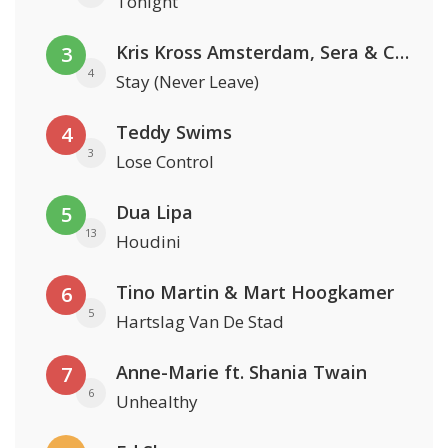
Tonight
Kris Kross Amsterdam, Sera & Conor Maynard
3
4
Stay (Never Leave)
Teddy Swims
4
3
Lose Control
Dua Lipa
5
13
Houdini
Tino Martin & Mart Hoogkamer
6
5
Hartslag Van De Stad
Anne-Marie ft. Shania Twain
7
6
Unhealthy