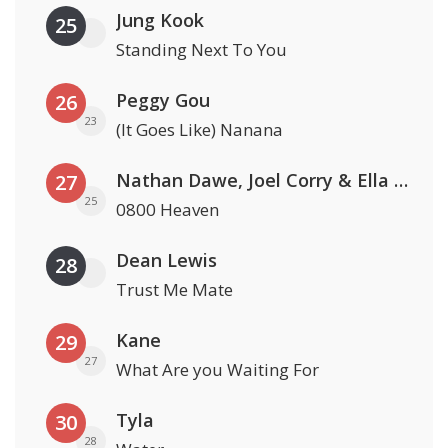
Jung Kook
25
Standing Next To You
Peggy Gou
26
23
(It Goes Like) Nanana
Nathan Dawe, Joel Corry & Ella Henderson
27
25
0800 Heaven
Dean Lewis
28
Trust Me Mate
Kane
29
27
What Are you Waiting For
Tyla
30
28