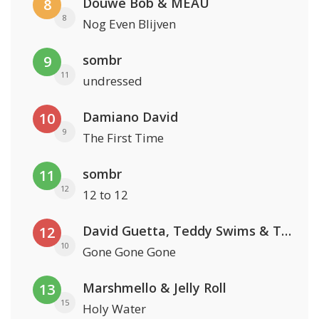
Douwe Bob & MEAU
8
8
Nog Even Blijven
sombr
9
11
undressed
Damiano David
10
9
The First Time
sombr
11
12
12 to 12
David Guetta, Teddy Swims & Tones And I
12
10
Gone Gone Gone
Marshmello & Jelly Roll
13
15
Holy Water