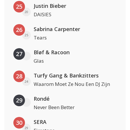
Justin Bieber
25
20
DAISIES
Sabrina Carpenter
26
25
Tears
Bløf & Racoon
27
Glas
Turfy Gang & Bankzitters
28
24
Waarom Moet Ze Nou Een DJ Zijn
Rondé
29
Never Been Better
SERA
30
29