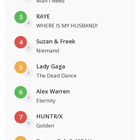
Man I Need
RAYE
3
4
WHERE IS MY HUSBAND!
Suzan & Freek
4
3
Niemand
Lady Gaga
5
5
The Dead Dance
Alex Warren
6
7
Eternity
HUNTR/X
7
6
Golden