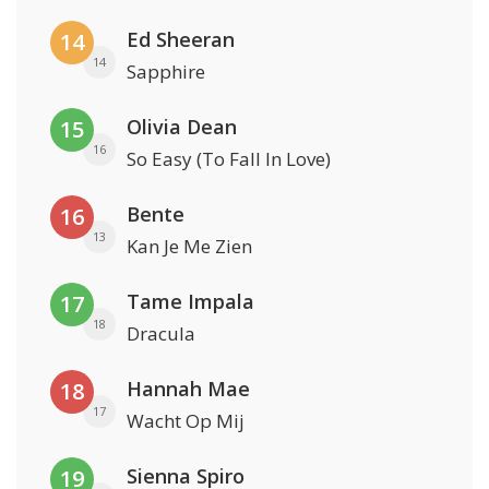
Ed Sheeran
14
14
Sapphire
Olivia Dean
15
16
So Easy (To Fall In Love)
Bente
16
13
Kan Je Me Zien
Tame Impala
17
18
Dracula
Hannah Mae
18
17
Wacht Op Mij
Sienna Spiro
19