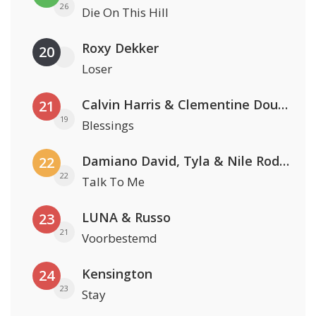
26
Die On This Hill
Roxy Dekker
20
Loser
Calvin Harris & Clementine Douglas
21
19
Blessings
Damiano David, Tyla & Nile Rodgers
22
22
Talk To Me
LUNA & Russo
23
21
Voorbestemd
Kensington
24
23
Stay