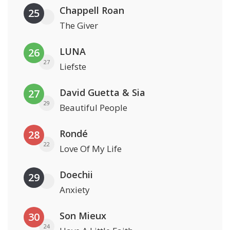
Chappell Roan
25
The Giver
LUNA
26
27
Liefste
David Guetta & Sia
27
29
Beautiful People
Rondé
28
22
Love Of My Life
Doechii
29
Anxiety
Son Mieux
30
24