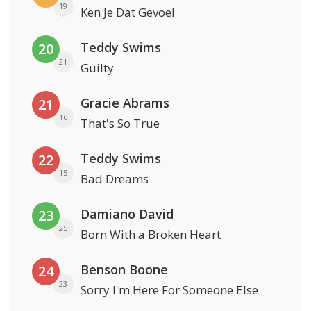
19
Ken Je Dat Gevoel
Teddy Swims
20
21
Guilty
Gracie Abrams
21
16
That's So True
Teddy Swims
22
15
Bad Dreams
Damiano David
23
25
Born With a Broken Heart
Benson Boone
24
23
Sorry I'm Here For Someone Else