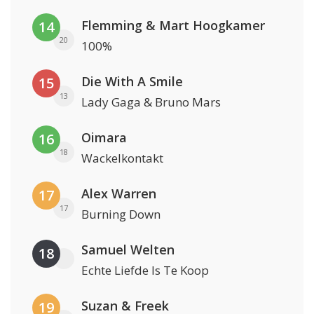
Flemming & Mart Hoogkamer
14
20
100%
Die With A Smile
15
13
Lady Gaga & Bruno Mars
Oimara
16
18
Wackelkontakt
Alex Warren
17
17
Burning Down
Samuel Welten
18
Echte Liefde Is Te Koop
Suzan & Freek
19