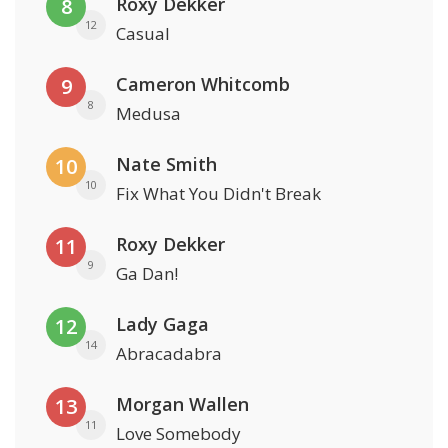
Roxy Dekker
8
12
Casual
Cameron Whitcomb
9
8
Medusa
Nate Smith
10
10
Fix What You Didn't Break
Roxy Dekker
11
9
Ga Dan!
Lady Gaga
12
14
Abracadabra
Morgan Wallen
13
11
Love Somebody