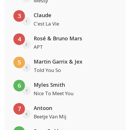
Messy
Claude
3
1
C'est La Vie
Rosé & Bruno Mars
4
2
APT
Martin Garrix & Jex
5
5
Told You So
Myles Smith
6
7
Nice To Meet You
Antoon
7
6
Beetje Van Mij