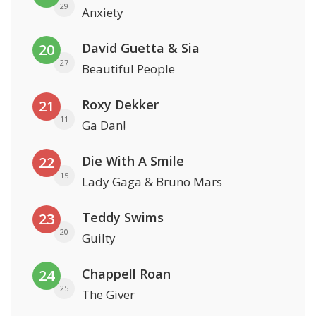
29
Anxiety
David Guetta & Sia
20
27
Beautiful People
Roxy Dekker
21
11
Ga Dan!
Die With A Smile
22
15
Lady Gaga & Bruno Mars
Teddy Swims
23
20
Guilty
Chappell Roan
24
25
The Giver