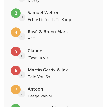
Messy
Samuel Welten
3
18
Echte Liefde Is Te Koop
Rosé & Bruno Mars
4
4
APT
Claude
5
3
C'est La Vie
Martin Garrix & Jex
6
5
Told You So
Antoon
7
7
Beetje Van Mij