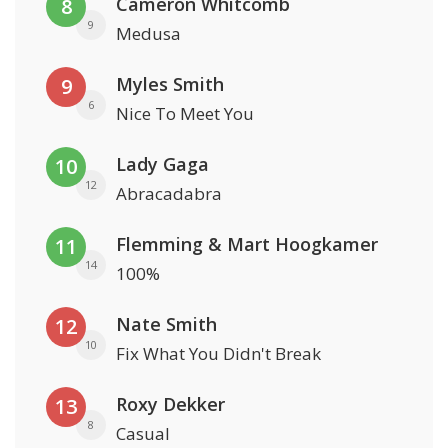
Cameron Whitcomb
8
9
Medusa
Myles Smith
9
6
Nice To Meet You
Lady Gaga
10
12
Abracadabra
Flemming & Mart Hoogkamer
11
14
100%
Nate Smith
12
10
Fix What You Didn't Break
Roxy Dekker
13
8
Casual