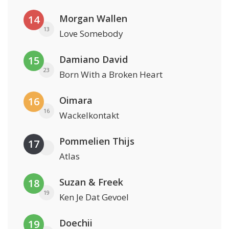
Morgan Wallen
14
13
Love Somebody
Damiano David
15
23
Born With a Broken Heart
Oimara
16
16
Wackelkontakt
Pommelien Thijs
17
Atlas
Suzan & Freek
18
19
Ken Je Dat Gevoel
Doechii
19