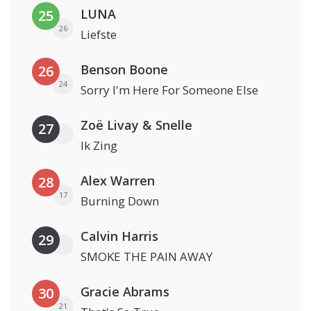
LUNA
25
26
Liefste
Benson Boone
26
24
Sorry I'm Here For Someone Else
Zoë Livay & Snelle
27
Ik Zing
Alex Warren
28
17
Burning Down
Calvin Harris
29
SMOKE THE PAIN AWAY
Gracie Abrams
30
21