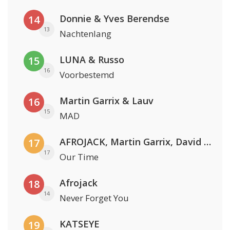
Donnie & Yves Berendse
14
13
Nachtenlang
LUNA & Russo
15
16
Voorbestemd
Martin Garrix & Lauv
16
15
MAD
AFROJACK, Martin Garrix, David Guetta & Amél
17
17
Our Time
Afrojack
18
14
Never Forget You
KATSEYE
19