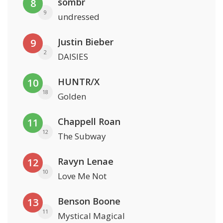
sombr
8
9
undressed
Justin Bieber
9
2
DAISIES
HUNTR/X
10
18
Golden
Chappell Roan
11
12
The Subway
Ravyn Lenae
12
10
Love Me Not
Benson Boone
13
11
Mystical Magical