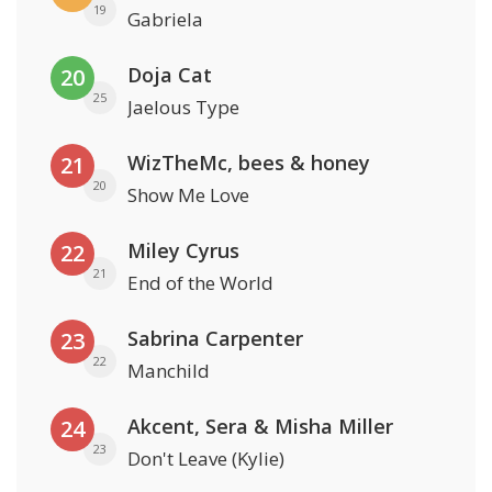
19
Gabriela
Doja Cat
20
25
Jaelous Type
WizTheMc, bees & honey
21
20
Show Me Love
Miley Cyrus
22
21
End of the World
Sabrina Carpenter
23
22
Manchild
Akcent, Sera & Misha Miller
24
23
Don't Leave (Kylie)