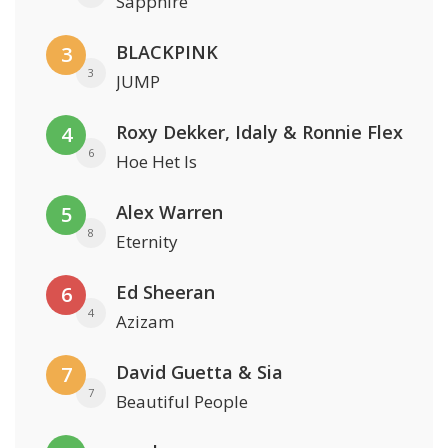
Sapphire
BLACKPINK
3
3
JUMP
Roxy Dekker, Idaly & Ronnie Flex
4
6
Hoe Het Is
Alex Warren
5
8
Eternity
Ed Sheeran
6
4
Azizam
David Guetta & Sia
7
7
Beautiful People