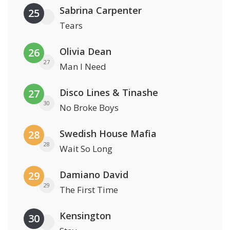
Sabrina Carpenter
25
Tears
Olivia Dean
26
27
Man I Need
Disco Lines & Tinashe
27
30
No Broke Boys
Swedish House Mafia
28
28
Wait So Long
Damiano David
29
29
The First Time
Kensington
30