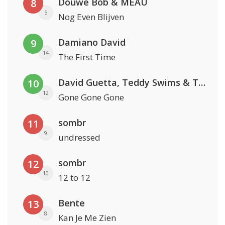
Douwe Bob & MEAU
8
5
Nog Even Blijven
Damiano David
9
14
The First Time
David Guetta, Teddy Swims & Tones And I
10
12
Gone Gone Gone
sombr
11
9
undressed
sombr
12
10
12 to 12
Bente
13
8
Kan Je Me Zien