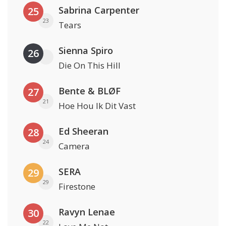
Sabrina Carpenter
25
23
Tears
Sienna Spiro
26
Die On This Hill
Bente & BLØF
27
21
Hoe Hou Ik Dit Vast
Ed Sheeran
28
24
Camera
SERA
29
29
Firestone
Ravyn Lenae
30
22