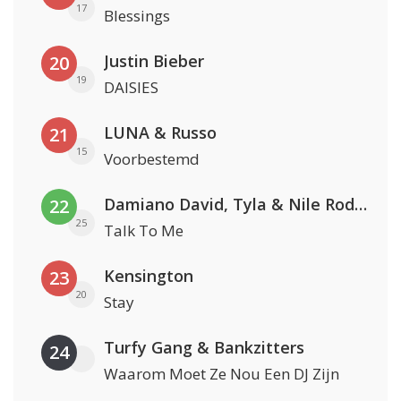
17
Blessings
Justin Bieber
20
19
DAISIES
LUNA & Russo
21
15
Voorbestemd
Damiano David, Tyla & Nile Rodgers
22
25
Talk To Me
Kensington
23
20
Stay
Turfy Gang & Bankzitters
24
Waarom Moet Ze Nou Een DJ Zijn