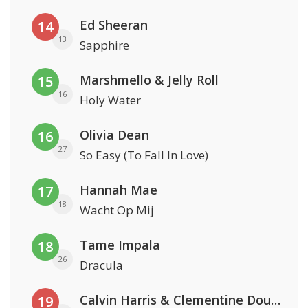
Ed Sheeran
14
13
Sapphire
Marshmello & Jelly Roll
15
16
Holy Water
Olivia Dean
16
27
So Easy (To Fall In Love)
Hannah Mae
17
18
Wacht Op Mij
Tame Impala
18
26
Dracula
Calvin Harris & Clementine Douglas
19