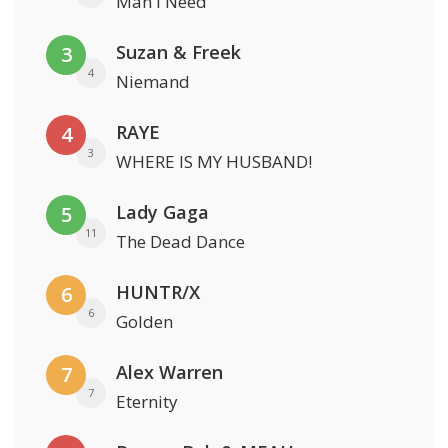
Man I Need
Suzan & Freek
3
4
Niemand
RAYE
4
3
WHERE IS MY HUSBAND!
Lady Gaga
5
11
The Dead Dance
HUNTR/X
6
6
Golden
Alex Warren
7
7
Eternity