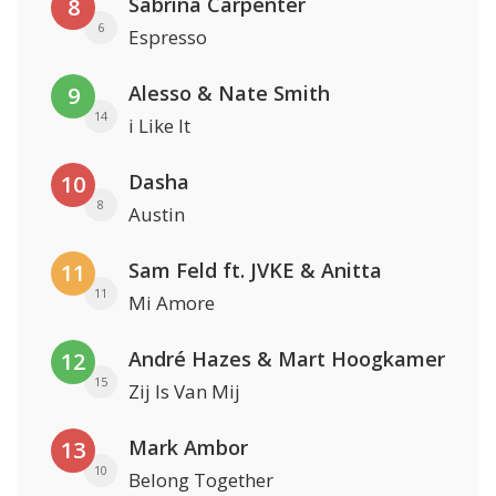
Sabrina Carpenter
8
6
Espresso
Alesso & Nate Smith
9
14
i Like It
Dasha
10
8
Austin
Sam Feld ft. JVKE & Anitta
11
11
Mi Amore
André Hazes & Mart Hoogkamer
12
15
Zij Is Van Mij
Mark Ambor
13
10
Belong Together