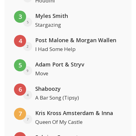
Houdini
Myles Smith
3
5
Stargazing
Post Malone & Morgan Wallen
4
2
I Had Some Help
Adam Port & Stryv
5
9
Move
Shaboozy
6
4
A Bar Song (Tipsy)
Kris Kross Amsterdam & Inna
7
7
Queen Of My Castle