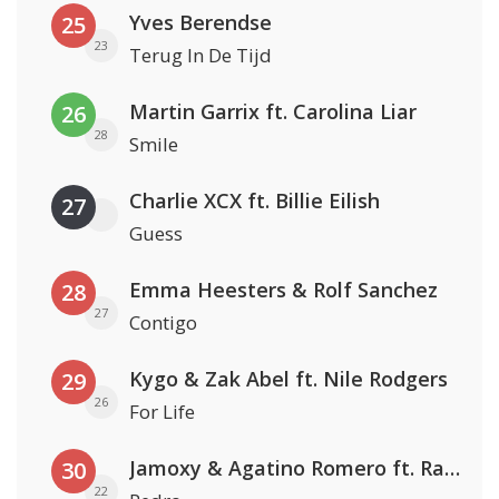
Yves Berendse
25
23
Terug In De Tijd
Martin Garrix ft. Carolina Liar
26
28
Smile
Charlie XCX ft. Billie Eilish
27
Guess
Emma Heesters & Rolf Sanchez
28
27
Contigo
Kygo & Zak Abel ft. Nile Rodgers
29
26
For Life
Jamoxy & Agatino Romero ft. Raffaella Carrà
30
22