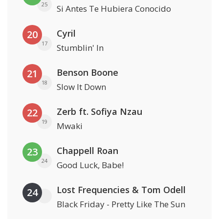
25
Si Antes Te Hubiera Conocido
Cyril
20
17
Stumblin' In
Benson Boone
21
18
Slow It Down
Zerb ft. Sofiya Nzau
22
19
Mwaki
Chappell Roan
23
24
Good Luck, Babe!
Lost Frequencies & Tom Odell
24
Black Friday - Pretty Like The Sun