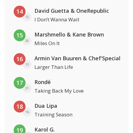
David Guetta & OneRepublic
14
12
I Don’t Wanna Wait
Marshmello & Kane Brown
15
20
Miles On It
Armin Van Buuren & Chef'Special
16
13
Larger Than Life
Rondé
17
21
Taking Back My Love
Dua Lipa
18
16
Training Season
Karol G.
19