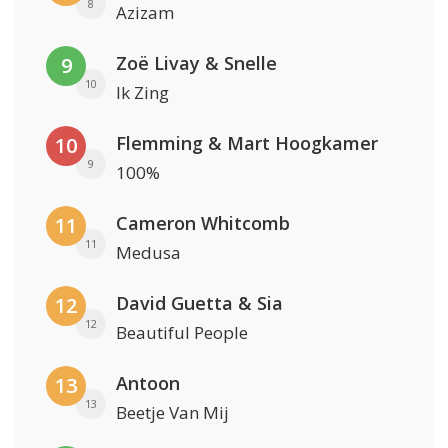
8
Azizam
Zoë Livay & Snelle
9
10
Ik Zing
Flemming & Mart Hoogkamer
10
9
100%
Cameron Whitcomb
11
11
Medusa
David Guetta & Sia
12
12
Beautiful People
Antoon
13
13
Beetje Van Mij