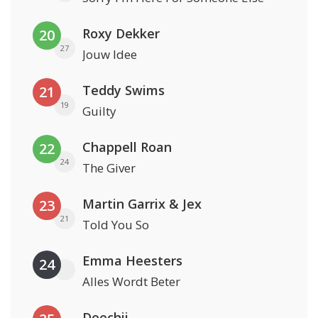
Roxy Dekker
20
27
Jouw Idee
Teddy Swims
21
19
Guilty
Chappell Roan
22
24
The Giver
Martin Garrix & Jex
23
21
Told You So
Emma Heesters
24
Alles Wordt Beter
Doechii