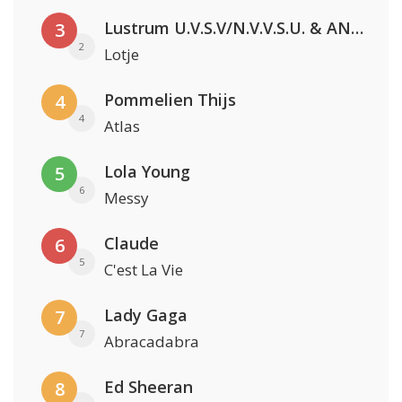
Lustrum U.V.S.V/N.V.V.S.U. & ANNO ONS & Jopke van Dobbenburgh & Roeland Beelen
3
2
Lotje
Pommelien Thijs
4
4
Atlas
Lola Young
5
6
Messy
Claude
6
5
C'est La Vie
Lady Gaga
7
7
Abracadabra
Ed Sheeran
8