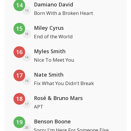
Damiano David
14
15
Born With a Broken Heart
Miley Cyrus
15
18
End of the World
Myles Smith
16
14
Nice To Meet You
Nate Smith
17
16
Fix What You Didn't Break
Rosé & Bruno Mars
18
17
APT
Benson Boone
19
20
Sorry I'm Here For Someone Else