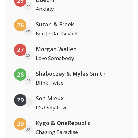
25
22
Anxiety
Suzan & Freek
26
26
Ken Je Dat Gevoel
Morgan Wallen
27
23
Love Somebody
Shaboozey & Myles Smith
28
29
Blink Twice
Son Mieux
29
It's Only Love
Kygo & OneRepublic
30
30
Chasing Paradise