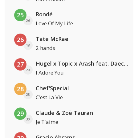
Rondé
25
26
Love Of My Life
Tate McRae
26
18
2 hands
Hugel x Topic x Arash feat. Daecolm
27
20
I Adore You
Chef'Special
28
28
C'est La Vie
Claude & Zoë Tauran
29
30
Je T'aime
Gracie Abrams