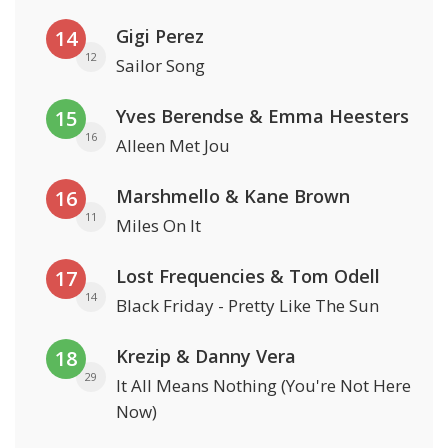
Gigi Perez
14
12
Sailor Song
Yves Berendse & Emma Heesters
15
16
Alleen Met Jou
Marshmello & Kane Brown
16
11
Miles On It
Lost Frequencies & Tom Odell
17
14
Black Friday - Pretty Like The Sun
Krezip & Danny Vera
18
29
It All Means Nothing (You're Not Here
Now)