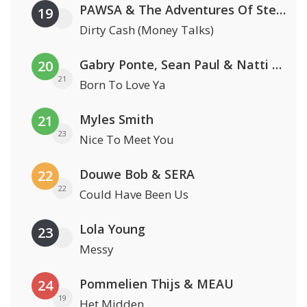
PAWSA & The Adventures Of Stevie V
19
Dirty Cash (Money Talks)
Gabry Ponte, Sean Paul & Natti Natasha
20
21
Born To Love Ya
Myles Smith
21
23
Nice To Meet You
Douwe Bob & SERA
22
22
Could Have Been Us
Lola Young
23
Messy
Pommelien Thijs & MEAU
24
19
Het Midden