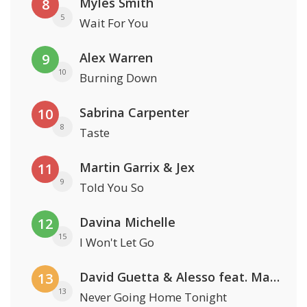
Myles Smith
8
5
Wait For You
Alex Warren
9
10
Burning Down
Sabrina Carpenter
10
8
Taste
Martin Garrix & Jex
11
9
Told You So
Davina Michelle
12
15
I Won't Let Go
David Guetta & Alesso feat. Madison Love
13
13
Never Going Home Tonight