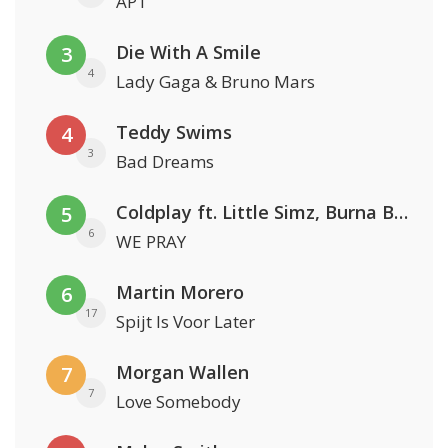
APT
Die With A Smile
3
4
Lady Gaga & Bruno Mars
Teddy Swims
4
3
Bad Dreams
Coldplay ft. Little Simz, Burna Boy, Elyanna & Tini
5
6
WE PRAY
Martin Morero
6
17
Spijt Is Voor Later
Morgan Wallen
7
7
Love Somebody