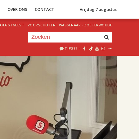
S
OVER ONS
CONTACT
Vrijdag 7 augustus
OEGSTGEEST
·
VOORSCHOTEN
·
WASSENAAR
·
ZOETERWOUDE
TIPS?!
·
Je luistert nu naar
uur 1 van 2
«
Vorig uur
Volgend uur
»
18.00