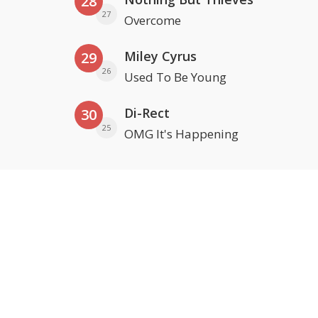
28
27
Overcome
Miley Cyrus
29
26
Used To Be Young
Di-Rect
30
25
OMG It's Happening