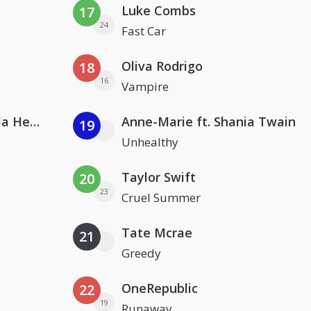
Luke Combs
17
24
Fast Car
Oliva Rodrigo
18
16
Vampire
Nathan Dawe, Joel Corry & Ella Henderson
Anne-Marie ft. Shania Twain
19
Unhealthy
Taylor Swift
20
23
Cruel Summer
Tate Mcrae
21
Greedy
OneRepublic
22
19
Runaway