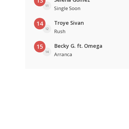
13
11
Single Soon
Troye Sivan
14
12
Rush
Becky G. ft. Omega
15
14
Arranca