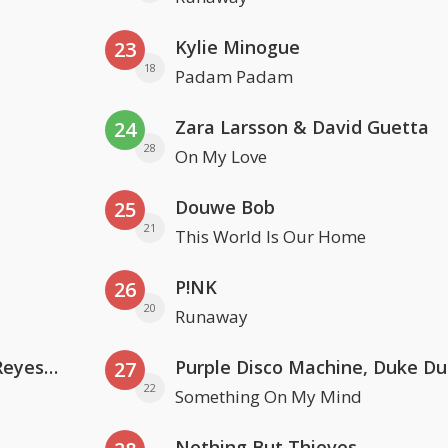
Kylie Minogue
23
18
Padam Padam
Zara Larsson & David Guetta
24
28
On My Love
Douwe Bob
25
21
This World Is Our Home
P!NK
26
20
Runaway
Kris Kross Amsterdam. Sofia Reyes & Tinie Tempah
27
22
Something On My Mind
Nothing But Thieves