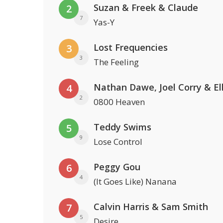
Suzan & Freek & Claude
2
7
Yas-Y
Lost Frequencies
3
3
The Feeling
4
2
0800 Heaven
Teddy Swims
5
9
Lose Control
Peggy Gou
6
4
(It Goes Like) Nanana
Calvin Harris & Sam Smith
7
5
Desire