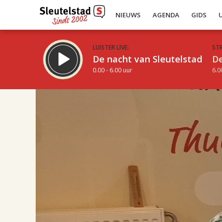
NIEUWS
AGENDA
GIDS
LUISTER LIVE:
ST
De nacht van Sleutelstad
De
0.00 - 6.00 uur
6.0
17.00
Inklappen