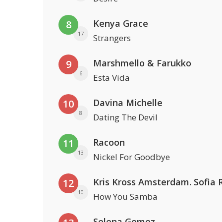
Kenya Grace
8
17
Strangers
Marshmello & Farukko
9
6
Esta Vida
Davina Michelle
10
8
Dating The Devil
Racoon
11
13
Nickel For Goodbye
12
10
How You Samba
Selena Gomez