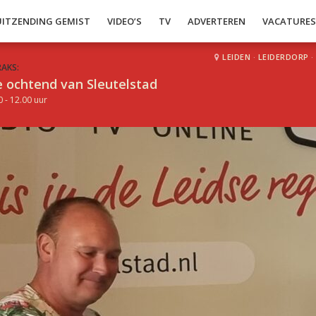
UITZENDING GEMIST
VIDEO’S
TV
ADVERTEREN
VACATURE
LEIDEN
·
LEIDERDORP
·
RAKS:
 ochtend van Sleutelstad
0 - 12.00 uur